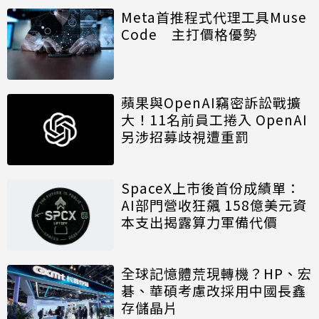
Meta首推程式代理工具Muse
Code 主打價格優勢
蘋果與OpenAI竊密訴訟戰擴
大！11名前員工捲入 OpenAI
另涉招募歧視遭重罰
SpaceX上市後首份成績單：
AI部門營收狂飆 158億美元資
本支出揭露算力軍備代價
全球記憶體荒現轉機？HP、宏
碁、華碩考慮改採用中國長鑫
存儲晶片