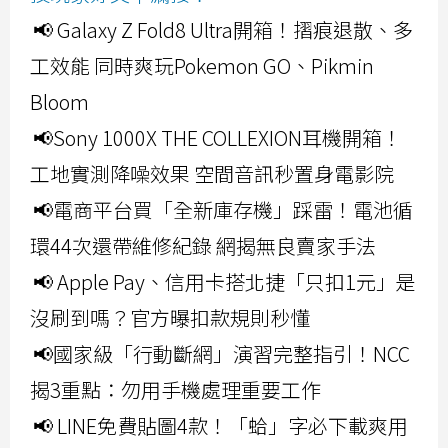
📢 Galaxy Z Fold8 Ultra開箱！摺痕退散、多
工效能 同時爽玩Pokemon GO、Pikmin
Bloom
📢Sony 1000X THE COLLEXION耳機開箱！
工地實測降噪效果 空間音訊秒置身電影院
📢電商平台買「全新庫存機」踩雷！電池循
環44次還帶維修紀錄 網揭無良賣家手法
📢 Apple Pay、信用卡搭北捷「只扣1元」是
沒刷到嗎？官方曝扣款規則秒懂
📢國家級「行動斷網」演習完整指引！NCC
揭3重點：勿用手機處理重要工作
📢 LINE免費貼圖4款！「蛤」字必下載爽用