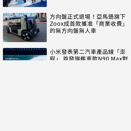
方向盤正式退場！亞馬遜旗下
Zoox成首款獲准「商業收費」
的無方向盤無人車
小米發表第二汽車產品線「澎
程」 首發旗艦車款N90 Max對
決理想、問界
討論區
共有
0
則留言