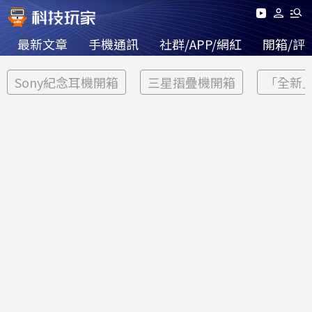
最新文章
手機通訊
社群/APP/網紅
開箱/評
Sony紀念耳機開箱
三星摺疊機開箱
「全新