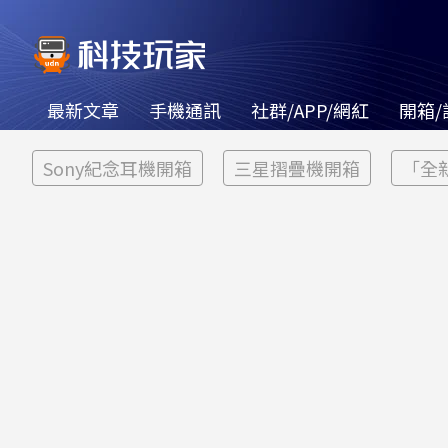
最新文章
手機通訊
社群/APP/網紅
開箱/
Sony紀念耳機開箱
三星摺疊機開箱
「全