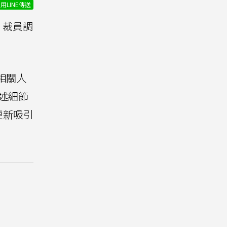
用LINE傳送
裁員調
相關人
述細節
更新吸引