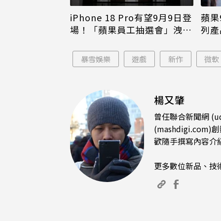
iPhone 18 Pro有望9月9日登
蘋果
場！「蘋果員工抽選會」洩端
列產
倪
倖免
暴雪娛樂
遊戲
新作
微軟
楊又肇
曾任聯合新聞網 (u
(mashdigi
歡隨手撰寫內容介
更多數位新品、技