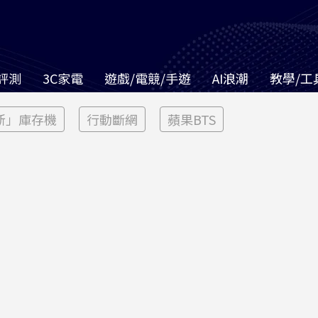
評測
3C家電
遊戲/電競/手遊
AI浪潮
教學/工
新」庫存機
行動斷網
蘋果BTS