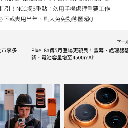
指引！NCC揭3重點：勿用手機處理重要工作
」字必下載爽用半年、熊大兔兔動態圖超Q
下一
上市李多
Pixel 8a傳5月登場更親民！螢幕、處理器
新、電池容量增至4500mAh