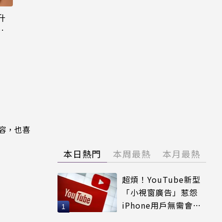
升
態
內容，也喜
本日熱門
本周最熱
本月最熱
超煩！YouTube新型
「小視窗廣告」惹怨
iPhone用戶無需會員
輕鬆解決