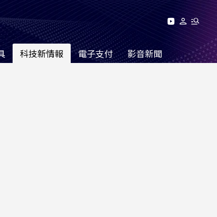
具
科技新情報
電子支付
影音新聞