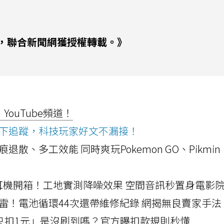
，聯合新聞網獲授權轉載。》
ouTube頻道！
ws按下追蹤，科技玩家好文不漏接！
a開箱！摺痕退散、多工效能 同時爽玩Pokemon GO、Pikmin
LLEXION耳機開箱！工地實測降噪效果 空間音訊秒置身電影
雷！電池循環44次還帶維修紀錄 網揭無良賣家手法
北捷「只扣1元」是沒刷到嗎？官方曝扣款規則秒懂