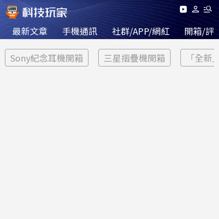
最新文章
手機通訊
社群/APP/網紅
開箱/評
Sony紀念耳機開箱
三星摺疊機開箱
「全新