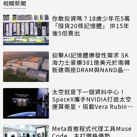
相關新聞
你敢投資嗎？18歲少年花5萬
「囤貨20條記憶體」 拚15年
後5倍賣出
迎擊AI記憶體爆發性需求 SK
海力士豪擲381億美元於南韓
新建兩座DRAM與NAND晶圓
廠
太空就是下一個資料中心！
SpaceX攜手NVIDIA打造太空
運算衛星，搭載Vera Rubin運
算模組
Meta首推程式代理工具Muse
Code 主打價格優勢