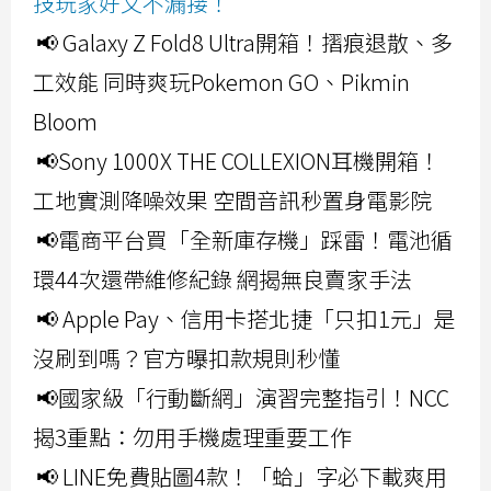
技玩家好文不漏接！
📢 Galaxy Z Fold8 Ultra開箱！摺痕退散、多
工效能 同時爽玩Pokemon GO、Pikmin
Bloom
📢Sony 1000X THE COLLEXION耳機開箱！
工地實測降噪效果 空間音訊秒置身電影院
📢電商平台買「全新庫存機」踩雷！電池循
環44次還帶維修紀錄 網揭無良賣家手法
📢 Apple Pay、信用卡搭北捷「只扣1元」是
沒刷到嗎？官方曝扣款規則秒懂
📢國家級「行動斷網」演習完整指引！NCC
揭3重點：勿用手機處理重要工作
📢 LINE免費貼圖4款！「蛤」字必下載爽用