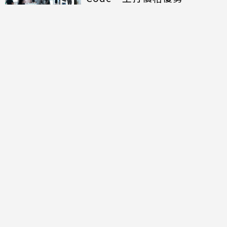
蘋果與OpenAI竊密訴訟戰擴
大！11名前員工捲入 OpenAI
另涉招募歧視遭重罰
SpaceX上市後首份成績單：
AI部門營收狂飆 158億美元資
本支出揭露算力軍備代價
討論區
共有
0
則留言