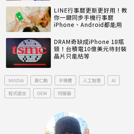
LINE行事曆更新更好用！教
你一鍵同步手機行事曆
iPhone、Android都能用
DRAM奇缺成iPhone 18瓶
頸！台積電10億美元待封裝
晶片只能枯等
NVIDIA
黃仁勳
半導體
人工智慧
AI
程式語言
OEM
伺服器