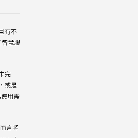
且有不
工智慧服
未完
」，或是
務使用需
I而言將