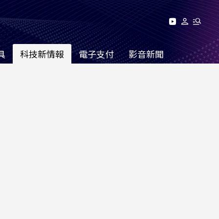
具
科技新情報
電子支付
影音新聞