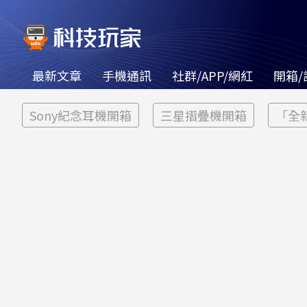
最新文章
手機通訊
社群/APP/網紅
開箱/
Sony紀念耳機開箱
三星摺疊機開箱
「全