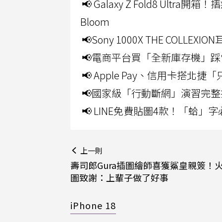
📢 Galaxy Z Fold8 Ultr
Bloom
📢Sony 1000X THE CO
📢電商平台買「全新庫存機」踩
📢 Apple Pay、信用卡搭
📢國家級「行動斷網」演習完整
📢 LINE免費貼圖4款！「蛤
上一則
壽司郎Gura插圖繪師喜獲鯊皇親簽！
圖致謝：上輩子做了好事
iPhone 18