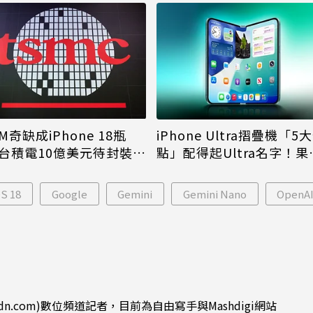
M奇缺成iPhone 18瓶
iPhone Ultra摺疊機「5
台積電10億美元待封裝晶
點」配得起Ultra名字！果
能枯等
看完更心動
OS 18
Google
Gemini
Gemini Nano
OpenA
dn.com)數位頻道記者，目前為自由寫手與Mashdigi網站