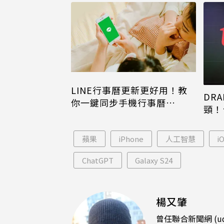
LINE行事曆更新更好用！教
DRA
你一鍵同步手機行事曆
頸！
iPhone、Android都能用
片只
蘋果
iPhone
人工智慧
i
ChatGPT
Galaxy S24
楊又肇
曾任聯合新聞網 (u