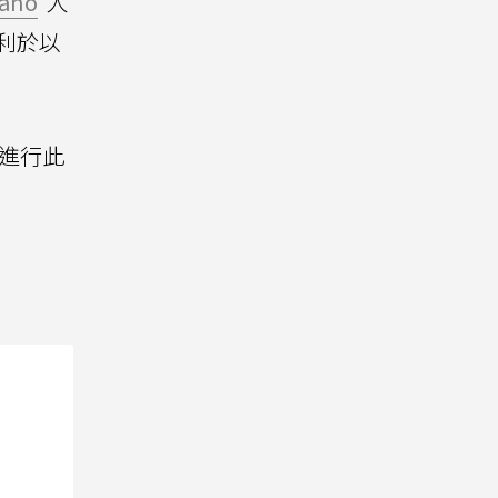
Nano
人
利於以
I進行此