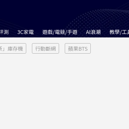
評測
3C家電
遊戲/電競/手遊
AI浪潮
教學/工
新」庫存機
行動斷網
蘋果BTS