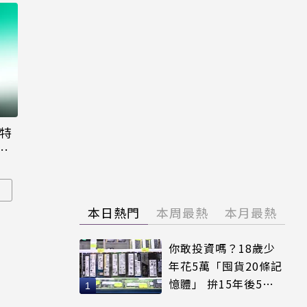
大特
粉
I
本日熱門
本周最熱
本月最熱
你敢投資嗎？18歲少
年花5萬「囤貨20條記
憶體」 拚15年後5倍
賣出