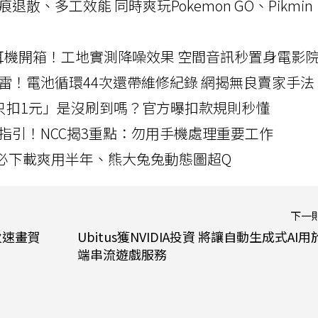
a開箱！摺痕退散、多工效能 同時爽玩Pokemon GO、Pikmin
LLEXION耳機開箱！工地實測降噪效果 空間音訊秒置身電影
雷！電池循環44次還帶維修紀錄 網揭無良賣家手法
北捷「只扣1元」是沒刷到嗎？官方曝扣款規則秒懂
指引！NCC揭3重點：勿用手機處理重要工作
」字必下載爽用半年、熊大兔兔動態圖超Q
下一
火速畫賀
Ubitus獲NVIDIA投資 將讓自動生成式AI用
端串流遊戲服務