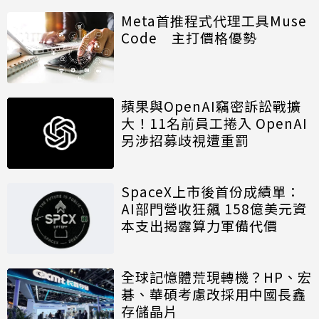
Meta首推程式代理工具Muse
Code 主打價格優勢
蘋果與OpenAI竊密訴訟戰擴
大！11名前員工捲入 OpenAI
另涉招募歧視遭重罰
SpaceX上市後首份成績單：
AI部門營收狂飆 158億美元資
本支出揭露算力軍備代價
全球記憶體荒現轉機？HP、宏
碁、華碩考慮改採用中國長鑫
存儲晶片