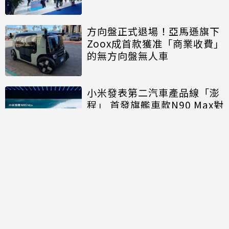
方向盤正式退場！亞馬遜旗下
Zoox成首款獲准「商業收費」
的無方向盤無人車
小米發表第二汽車產品線「澎
程」 首發旗艦車款N90 Max對
決理想、問界
討論區
共有
0
則留言