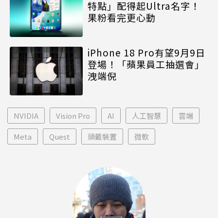
特點」配得起Ultra名字！
果粉看完更心動
iPhone 18 Pro有望9月9日
登場！「蘋果員工抽選會」
洩端倪
NVIDIA
Vision Pro
AI
人工智慧
雲端
Meta
Quest
頭戴裝置
微軟