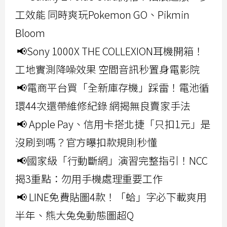
工效能 同時爽玩Pokemon GO、Pikmin
Bloom
📢Sony 1000X THE COLLEXION耳機開箱！
工地實測降噪效果 空間音訊秒置身電影院
📢電商平台買「全新庫存機」踩雷！電池循
環44次還帶維修紀錄 網揭無良賣家手法
📢 Apple Pay、信用卡搭北捷「只扣1元」是
沒刷到嗎？官方曝扣款規則秒懂
📢國家級「行動斷網」演習完整指引！NCC
揭3重點：勿用手機處理重要工作
📢 LINE免費貼圖4款！「蛤」字必下載爽用
半年、熊大兔兔動態圖超Q