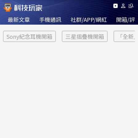
最新文章
手機通訊
社群/APP/網紅
開箱/評
Sony紀念耳機開箱
三星摺疊機開箱
「全新