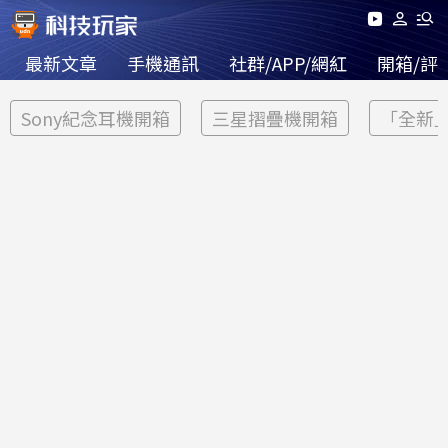
最新文章
手機通訊
社群/APP/網紅
開箱/評
Sony紀念耳機開箱
三星摺疊機開箱
「全新