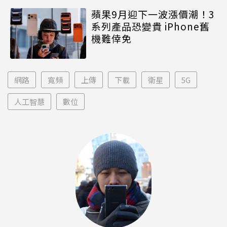
蘋果9月迎下一波漲價潮！3
系列產品恐變貴 iPhone舊
機難倖免
網路
寬頻
上傳
下載
衛星
5G
人工智慧
數位