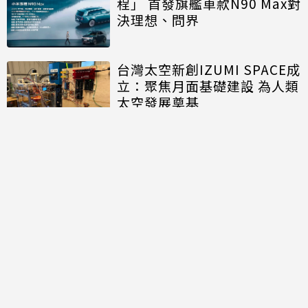
程」 首發旗艦車款N90 Max對
決理想、問界
台灣太空新創IZUMI SPACE成
立：聚焦月面基礎建設 為人類
太空發展奠基
討論區
共有
0
則留言