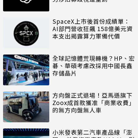
SpaceX上市後首份成績單：
AI部門營收狂飆 158億美元資
本支出揭露算力軍備代價
全球記憶體荒現轉機？HP、宏
碁、華碩考慮改採用中國長鑫
存儲晶片
方向盤正式退場！亞馬遜旗下
Zoox成首款獲准「商業收費」
的無方向盤無人車
小米發表第二汽車產品線「澎