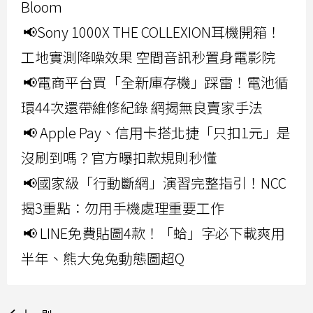
Bloom
📢Sony 1000X THE COLLEXION耳機開箱！
工地實測降噪效果 空間音訊秒置身電影院
📢電商平台買「全新庫存機」踩雷！電池循
環44次還帶維修紀錄 網揭無良賣家手法
📢 Apple Pay、信用卡搭北捷「只扣1元」是
沒刷到嗎？官方曝扣款規則秒懂
📢國家級「行動斷網」演習完整指引！NCC
揭3重點：勿用手機處理重要工作
📢 LINE免費貼圖4款！「蛤」字必下載爽用
半年、熊大兔兔動態圖超Q