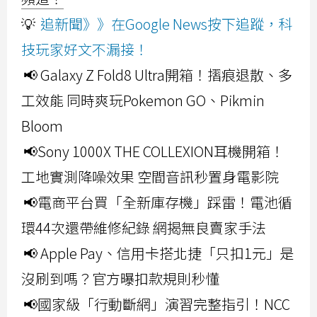
💡
追新聞》》在Google News按下追蹤，科
技玩家好文不漏接！
📢 Galaxy Z Fold8 Ultra開箱！摺痕退散、多
工效能 同時爽玩Pokemon GO、Pikmin
Bloom
📢Sony 1000X THE COLLEXION耳機開箱！
工地實測降噪效果 空間音訊秒置身電影院
📢電商平台買「全新庫存機」踩雷！電池循
環44次還帶維修紀錄 網揭無良賣家手法
📢 Apple Pay、信用卡搭北捷「只扣1元」是
沒刷到嗎？官方曝扣款規則秒懂
📢國家級「行動斷網」演習完整指引！NCC