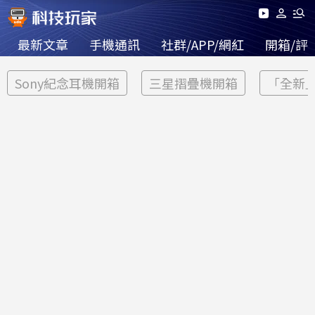
最新文章
手機通訊
社群/APP/網紅
開箱/評
Sony紀念耳機開箱
三星摺疊機開箱
「全新