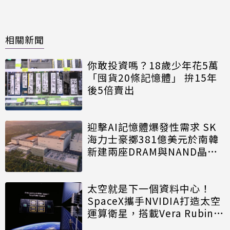
相關新聞
你敢投資嗎？18歲少年花5萬
「囤貨20條記憶體」 拚15年
後5倍賣出
迎擊AI記憶體爆發性需求 SK
海力士豪擲381億美元於南韓
新建兩座DRAM與NAND晶圓
廠
太空就是下一個資料中心！
SpaceX攜手NVIDIA打造太空
運算衛星，搭載Vera Rubin運
算模組