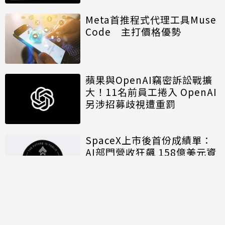
Meta首推程式代理工具Muse
Code 主打價格優勢
蘋果與OpenAI竊密訴訟戰擴
大！11名前員工捲入 OpenAI
另涉招募歧視遭重罰
SpaceX上市後首份成績單：
AI部門營收狂飆 158億美元資
本支出揭露算力軍備代價
討論區