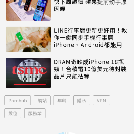
快下周調價 蘋果提前動手原
因曝
LINE行事曆更新更好用！教
你一鍵同步手機行事曆
iPhone、Android都能用
DRAM奇缺成iPhone 18瓶
頸！台積電10億美元待封裝
晶片只能枯等
Pornhub
網站
年齡
隱私
VPN
數位
服務業