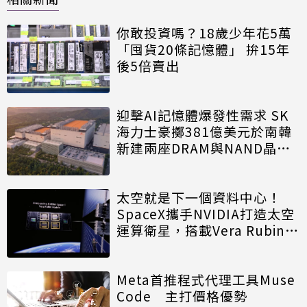
你敢投資嗎？18歲少年花5萬
「囤貨20條記憶體」 拚15年
後5倍賣出
迎擊AI記憶體爆發性需求 SK
海力士豪擲381億美元於南韓
新建兩座DRAM與NAND晶圓
廠
太空就是下一個資料中心！
SpaceX攜手NVIDIA打造太空
運算衛星，搭載Vera Rubin運
算模組
Meta首推程式代理工具Muse
Code 主打價格優勢