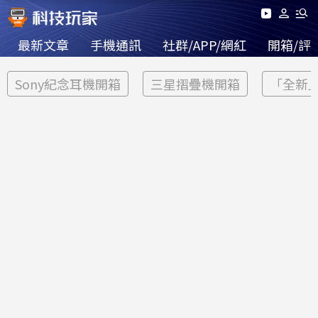
最新文章
手機通訊
社群/APP/網紅
開箱/評
Sony紀念耳機開箱
三星摺疊機開箱
「全新