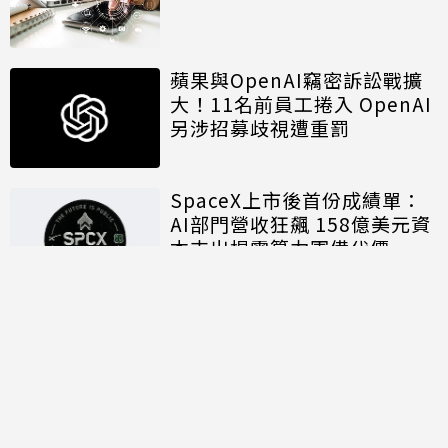
蘋果與OpenAI竊密訴訟戰擴
大！11名前員工捲入 OpenAI
另涉招募歧視遭重罰
SpaceX上市後首份成績單：
AI部門營收狂飆 158億美元資
本支出揭露算力軍備代價
討論區
共有
0
則留言