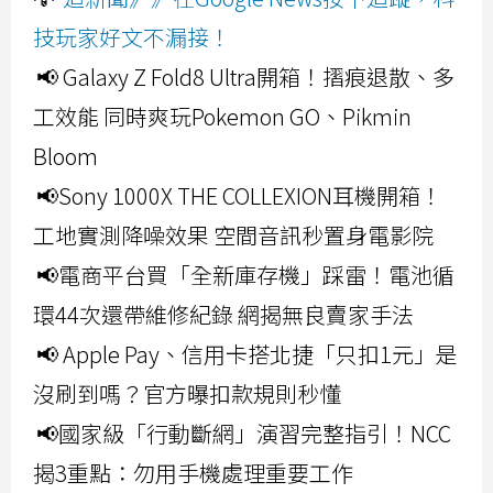
技玩家好文不漏接！
📢 Galaxy Z Fold8 Ultra開箱！摺痕退散、多
工效能 同時爽玩Pokemon GO、Pikmin
Bloom
📢Sony 1000X THE COLLEXION耳機開箱！
工地實測降噪效果 空間音訊秒置身電影院
📢電商平台買「全新庫存機」踩雷！電池循
環44次還帶維修紀錄 網揭無良賣家手法
📢 Apple Pay、信用卡搭北捷「只扣1元」是
沒刷到嗎？官方曝扣款規則秒懂
📢國家級「行動斷網」演習完整指引！NCC
揭3重點：勿用手機處理重要工作