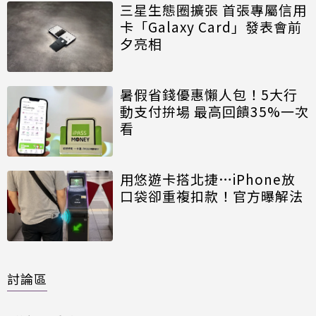
三星生態圈擴張 首張專屬信用
卡「Galaxy Card」發表會前
夕亮相
暑假省錢優惠懶人包！5大行
動支付拚場 最高回饋35%一次
看
用悠遊卡搭北捷…iPhone放
口袋卻重複扣款！官方曝解法
討論區