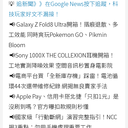
💡
追新聞》》在Google News按下追蹤，科
技玩家好文不漏接！
📢 Galaxy Z Fold8 Ultra開箱！摺痕退散、多
工效能 同時爽玩Pokemon GO、Pikmin
Bloom
📢Sony 1000X THE COLLEXION耳機開箱！
工地實測降噪效果 空間音訊秒置身電影院
📢電商平台買「全新庫存機」踩雷！電池循
環44次還帶維修紀錄 網揭無良賣家手法
📢 Apple Pay、信用卡搭北捷「只扣1元」是
沒刷到嗎？官方曝扣款規則秒懂
📢國家級「行動斷網」演習完整指引！NCC
揭3重點：勿用手機處理重要工作