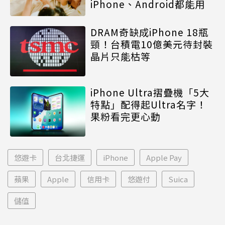
iPhone、Android都能用
DRAM奇缺成iPhone 18瓶
頸！台積電10億美元待封裝
晶片只能枯等
iPhone Ultra摺疊機「5大
特點」配得起Ultra名字！
果粉看完更心動
悠遊卡
台北捷運
iPhone
Apple Pay
蘋果
Apple
信用卡
悠遊付
Suica
儲值