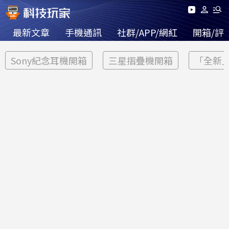
最新文章
手機通訊
社群/APP/網紅
開箱/評
Sony紀念耳機開箱
三星摺疊機開箱
「全新