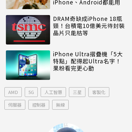
iPhone、Android都能用
DRAM奇缺成iPhone 18瓶
頸！台積電10億美元待封裝
晶片只能枯等
iPhone Ultra摺疊機「5大
特點」配得起Ultra名字！
果粉看完更心動
AMD
5G
人工智慧
三星
客製化
伺服器
控制器
無線