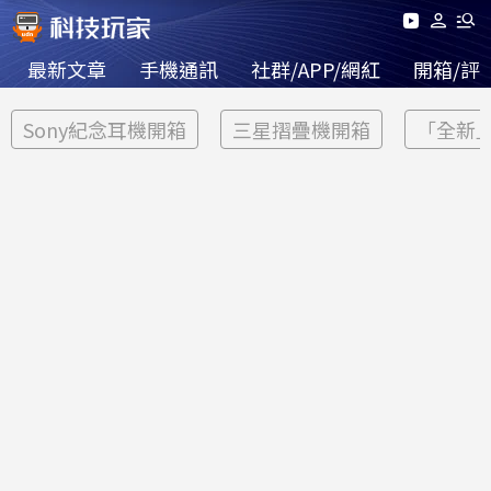
最新文章
手機通訊
社群/APP/網紅
開箱/評
Sony紀念耳機開箱
三星摺疊機開箱
「全新