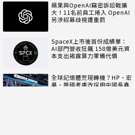
蘋果與OpenAI竊密訴訟戰擴
大！11名前員工捲入 OpenAI
另涉招募歧視遭重罰
SpaceX上市後首份成績單：
AI部門營收狂飆 158億美元資
本支出揭露算力軍備代價
全球記憶體荒現轉機？HP、宏
碁、華碩考慮改採用中國長鑫
存儲晶片
討論區