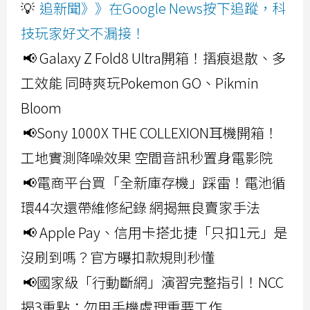
💡
追新聞》》在Google News按下追蹤，科
技玩家好文不漏接！
📢 Galaxy Z Fold8 Ultra開箱！摺痕退散、多
工效能 同時爽玩Pokemon GO、Pikmin
Bloom
📢Sony 1000X THE COLLEXION耳機開箱！
工地實測降噪效果 空間音訊秒置身電影院
📢電商平台買「全新庫存機」踩雷！電池循
環44次還帶維修紀錄 網揭無良賣家手法
📢 Apple Pay、信用卡搭北捷「只扣1元」是
沒刷到嗎？官方曝扣款規則秒懂
📢國家級「行動斷網」演習完整指引！NCC
揭3重點：勿用手機處理重要工作