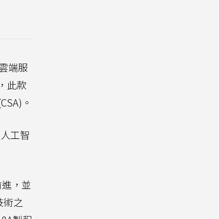
e雲端服
，此款
SA)。
推動人工智
畫前進，並
程技術之