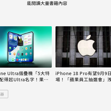
能閱讀大量書籍內容
iPhone 18 Pro有望9月9
one Ultra摺疊機「5大特
場！「蘋果員工抽選會」
配得起Ultra名字！果粉
倪
更心動
理器