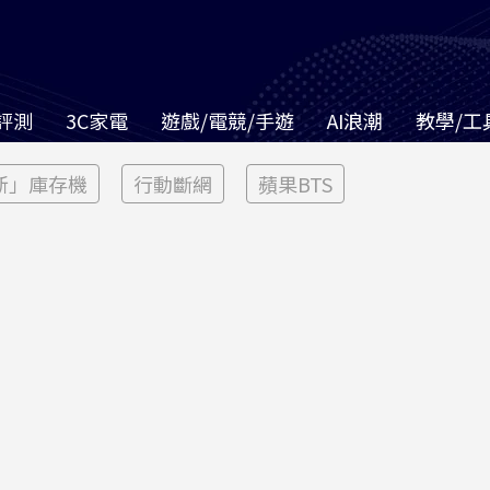
評測
3C家電
遊戲/電競/手遊
AI浪潮
教學/工
新」庫存機
行動斷網
蘋果BTS