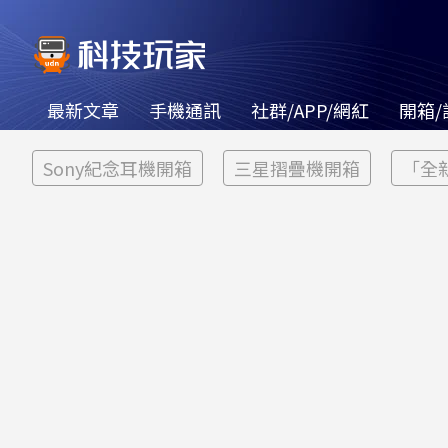
最新文章
手機通訊
社群/APP/網紅
開箱/
Sony紀念耳機開箱
三星摺疊機開箱
「全