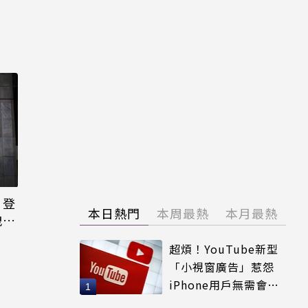
日登
本日熱門
本周最熱
本月最熱
洩端
超煩！YouTube新型
「小視窗廣告」惹怨
iPhone用戶無需會員
輕鬆解決