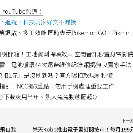
ouTube頻道！
ws按下追蹤，科技玩家好文不漏接！
a開箱！摺痕退散、多工效能 同時爽玩Pokemon GO、Pikmin
LLEXION耳機開箱！工地實測降噪效果 空間音訊秒置身電影
雷！電池循環44次還帶維修紀錄 網揭無良賣家手法
北捷「只扣1元」是沒刷到嗎？官方曝扣款規則秒懂
指引！NCC揭3重點：勿用手機處理重要工作
」字必下載爽用半年、熊大兔兔動態圖超Q
下一
飛自我
樂天Kobo推出電子書訂閱搶市！每月199