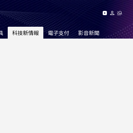
具
科技新情報
電子支付
影音新聞