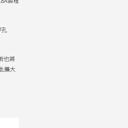
18A製程
穿孔
程技術也將
藉此擴大