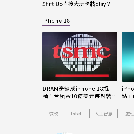
Shift Up直接大玩卡牆play？
iPhone 18
DRAM奇缺成iPhone 18瓶
iPh
頸！台積電10億美元待封裝晶
點」
片只能枯等
看完
微軟
Intel
人工智慧
處