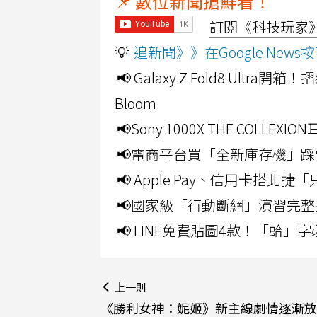
📌 數位新聞搶鮮看！
訂閱《科技玩家》Y
💡
追新聞》》在Google Ne
📢 Galaxy Z Fold8 Ultr
Bloom
📢Sony 1000X THE CO
📢電商平台買「全新庫存機」踩
📢 Apple Pay、信用卡搭
📢國家級「行動斷網」演習完整
📢 LINE免費貼圖4款！「蛤
上一則
《勝利女神：妮姬》新主線劇情逐漸放