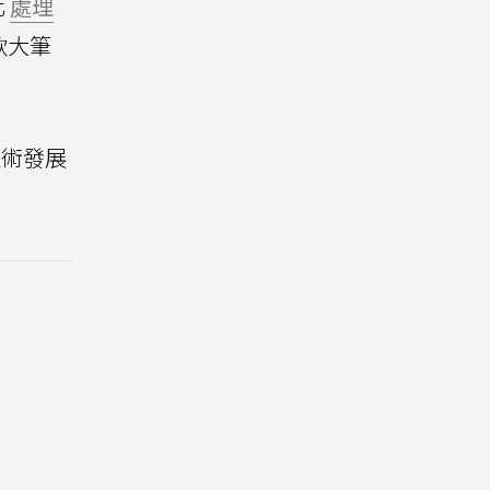
化
處理
軟大筆
技術發展