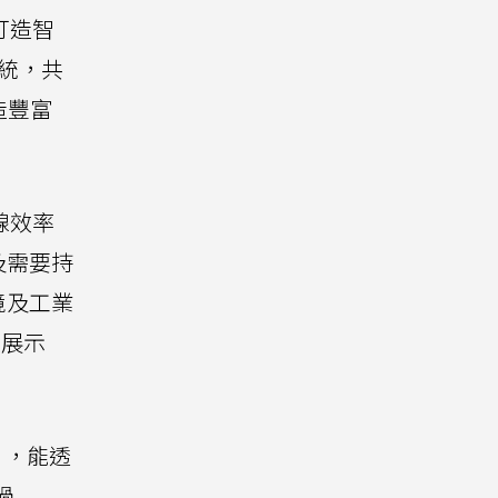
打造智
系統，共
造豐富
線效率
及需要持
境及工業
上展示
晶片，能透
過