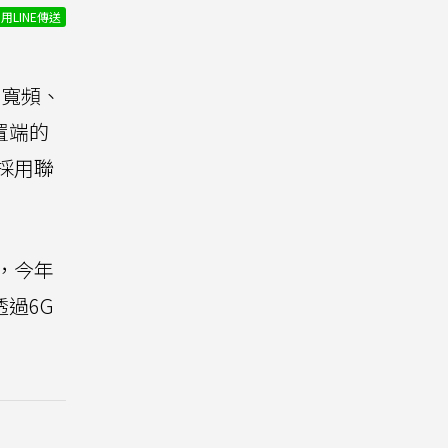
用LINE傳送
寬頻、
置端的
款採用聯
，今年
透過6G