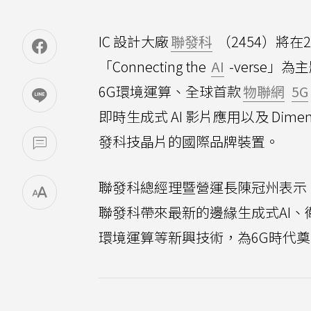
IC 設計大廠
聯發科
（2454）將在
「Connecting the
AI
-verse」
6G環境運算、全球首款
物聯網
5G
即時生成式 AI 影片應用以及 Dim
發科技晶片的國際品牌裝置。
聯發科總經理暨營運長陳冠州表示
聯發科帶來最新的邊緣生成式AI、衛星
環境運算等新興技術，為6G時代