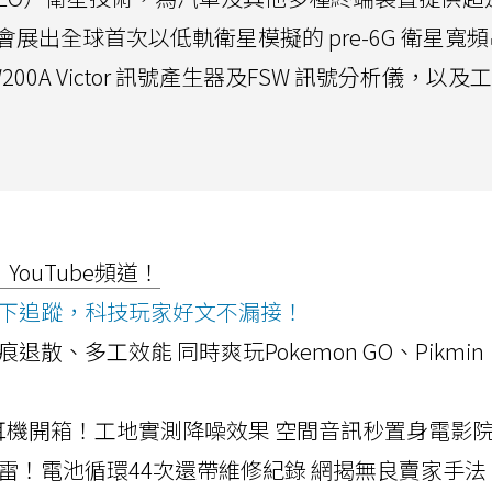
會展出全球首次以低軌衛星模擬的 pre-6G 衛星寬
0A Victor 訊號產生器及FSW 訊號分析儀，以及
ouTube頻道！
ws按下追蹤，科技玩家好文不漏接！
a開箱！摺痕退散、多工效能 同時爽玩Pokemon GO、Pikmin
LLEXION耳機開箱！工地實測降噪效果 空間音訊秒置身電影
雷！電池循環44次還帶維修紀錄 網揭無良賣家手法