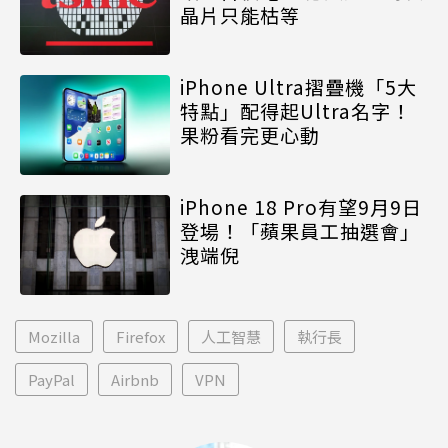
晶片只能枯等
iPhone Ultra摺疊機「5大
特點」配得起Ultra名字！
果粉看完更心動
iPhone 18 Pro有望9月9日
登場！「蘋果員工抽選會」
洩端倪
Mozilla
Firefox
人工智慧
執行長
PayPal
Airbnb
VPN