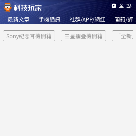
最新文章
手機通訊
社群/APP/網紅
開箱/評
Sony紀念耳機開箱
三星摺疊機開箱
「全新