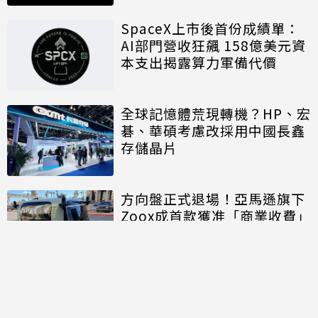
SpaceX上市後首份成績單：
AI部門營收狂飆 158億美元資
本支出揭露算力軍備代價
全球記憶體荒現轉機？HP、宏
碁、華碩考慮改採用中國長鑫
存儲晶片
方向盤正式退場！亞馬遜旗下
Zoox成首款獲准「商業收費」
的無方向盤無人車
討論區