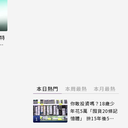
大特
粉
本日熱門
本周最熱
本月最熱
你敢投資嗎？18歲少
年花5萬「囤貨20條記
憶體」 拚15年後5倍
賣出