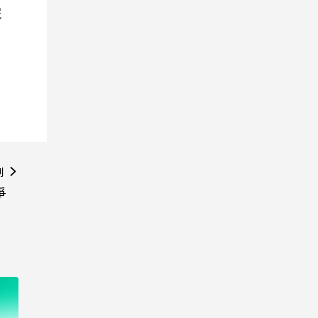
院
則
爭