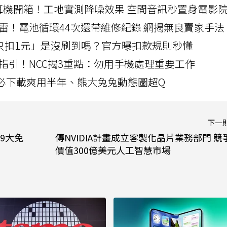
LLEXION耳機開箱！工地實測降噪效果 空間音訊秒置身電影
雷！電池循環44次還帶維修紀錄 網揭無良賣家手法
北捷「只扣1元」是沒刷到嗎？官方曝扣款規則秒懂
指引！NCC揭3重點：勿用手機處理重要工作
」字必下載爽用半年、熊大兔兔動態圖超Q
下一
9大免
傳NVIDIA計畫成立客製化晶片業務部門 競
價值300億美元人工智慧市場