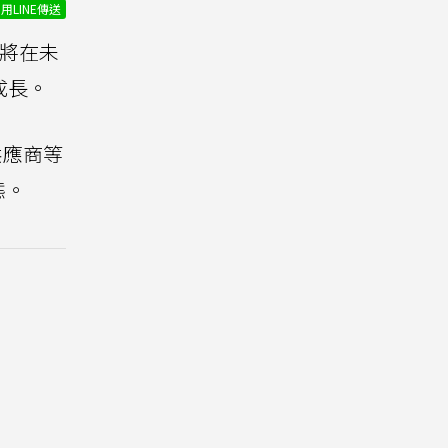
用LINE傳送
將在未
成長。
供應商等
態。