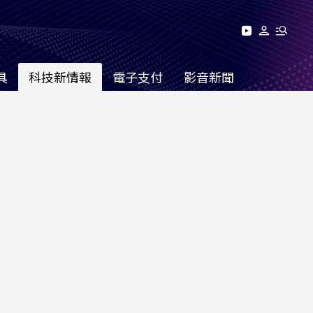
具
科技新情報
電子支付
影音新聞