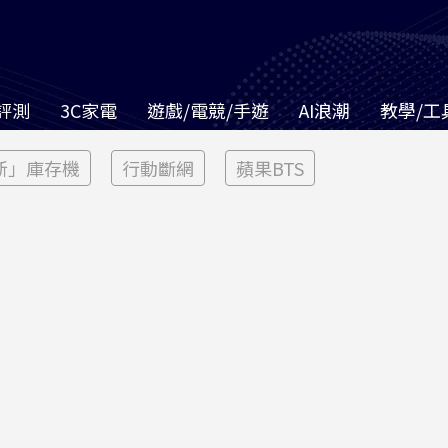
評測
3C家電
遊戲/電競/手遊
AI浪潮
教學/工
新」庫存機
行動斷網
蘋果BTS