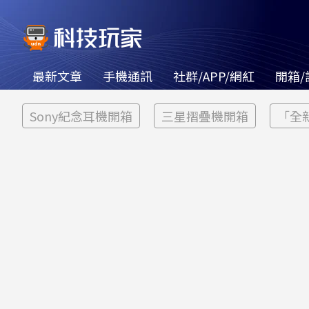
最新文章
手機通訊
社群/APP/網紅
開箱/
Sony紀念耳機開箱
三星摺疊機開箱
「全