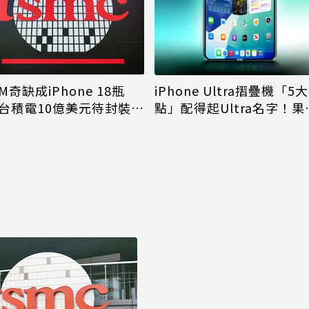
M奇缺成iPhone 18瓶
iPhone Ultra摺疊機「5
台積電10億美元待封裝晶
點」配得起Ultra名字！果
能枯等
看完更心動