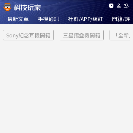
最新文章
手機通訊
社群/APP/網紅
開箱/評
Sony紀念耳機開箱
三星摺疊機開箱
「全新