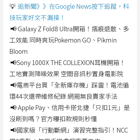
💡
追新聞》》在Google News按下追蹤，科
技玩家好文不漏接！
📢 Galaxy Z Fold8 Ultra開箱！摺痕退散、多
工效能 同時爽玩Pokemon GO、Pikmin
Bloom
📢Sony 1000X THE COLLEXION耳機開箱！
工地實測降噪效果 空間音訊秒置身電影院
📢電商平台買「全新庫存機」踩雷！電池循
環44次還帶維修紀錄 網揭無良賣家手法
📢 Apple Pay、信用卡搭北捷「只扣1元」是
沒刷到嗎？官方曝扣款規則秒懂
📢國家級「行動斷網」演習完整指引！NCC