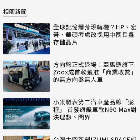
相關新聞
全球記憶體荒現轉機？HP、宏
碁、華碩考慮改採用中國長鑫
存儲晶片
方向盤正式退場！亞馬遜旗下
Zoox成首款獲准「商業收費」
的無方向盤無人車
小米發表第二汽車產品線「澎
程」 首發旗艦車款N90 Max對
決理想、問界
台灣太空新創IZUMI SPACE成