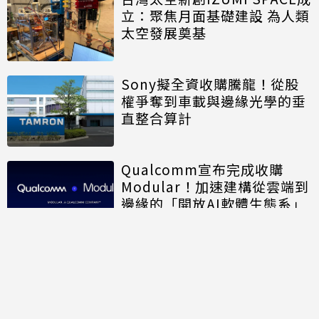
立：聚焦月面基礎建設 為人類
太空發展奠基
Sony擬全資收購騰龍！從股
權爭奪到車載與邊緣光學的垂
直整合算計
Qualcomm宣布完成收購
Modular！加速建構從雲端到
邊緣的「開放AI軟體生態系」
討論區
共有
0
則留言