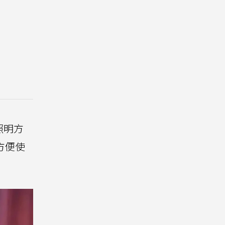
照明方
方便使