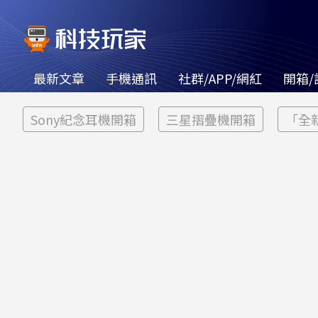
最新文章
手機通訊
社群/APP/網紅
開箱/
Sony紀念耳機開箱
三星摺疊機開箱
「全