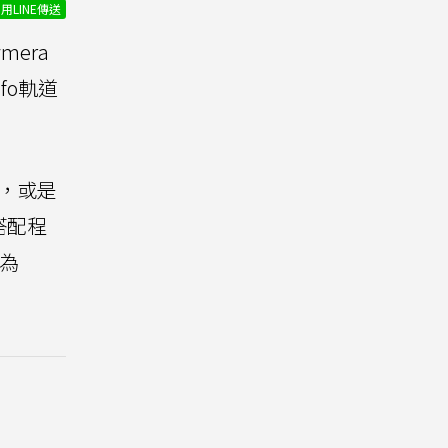
用LINE傳送
mera
fo軌道
引，或是
搭配程
為