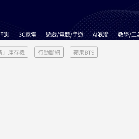
評測
3C家電
遊戲/電競/手遊
AI浪潮
教學/工
新」庫存機
行動斷網
蘋果BTS