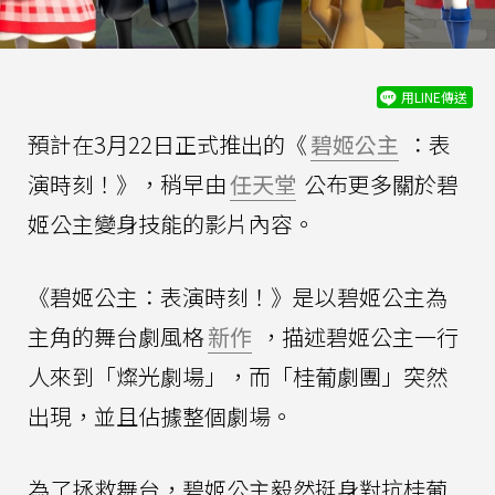
用LINE傳送
預計在3月22日正式推出的《
碧姬公主
：表
演時刻！》，稍早由
任天堂
公布更多關於碧
姬公主變身技能的影片內容。
《碧姬公主：表演時刻！》是以碧姬公主為
主角的舞台劇風格
新作
，描述碧姬公主一行
人來到「燦光劇場」，而「桂葡劇團」突然
出現，並且佔據整個劇場。
為了拯救舞台，碧姬公主毅然挺身對抗桂葡