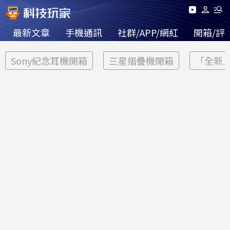
最新文章
手機通訊
社群/APP/網紅
開箱/評
Sony紀念耳機開箱
三星摺疊機開箱
「全新