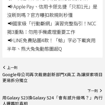
📢 Apple Pay、信用卡搭北捷「只扣1元」是
沒刷到嗎？官方曝扣款規則秒懂
📢國家級「行動斷網」演習完整指引！NCC
揭3重點：勿用手機處理重要工作
📢 LINE免費貼圖4款！「蛤」字必下載爽用
半年、熊大兔兔動態圖超Q
上一則
Google母公司再次裁撤創新部門X員工 為讓探索項目
更易拆分獨立
下一則
用Galaxy S23換Galaxy S24「會有感升級嗎？」內行
人曝尷尬真相