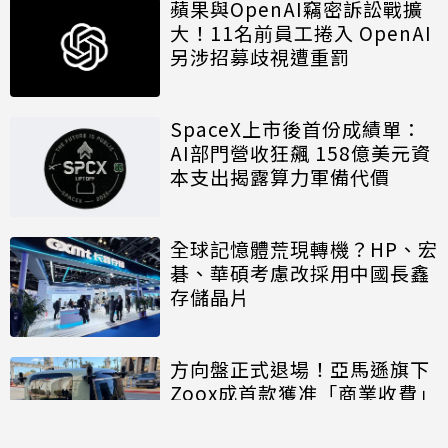
蘋果與OpenAI竊密訴訟戰擴
大！11名前員工捲入 OpenAI
另涉招募歧視遭重罰
SpaceX上市後首份成績單：
AI部門營收狂飆 158億美元資
本支出揭露算力軍備代價
全球記憶體荒現轉機？HP、宏
碁、華碩考慮改採用中國長鑫
存儲晶片
方向盤正式退場！亞馬遜旗下
Zoox成首款獲准「商業收費」
的無方向盤無人車