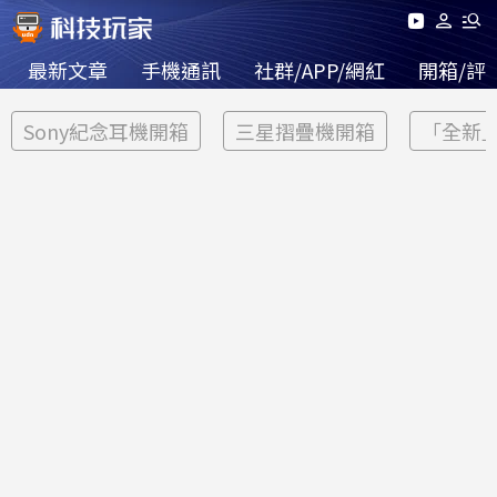
最新文章
手機通訊
社群/APP/網紅
開箱/評
Sony紀念耳機開箱
三星摺疊機開箱
「全新