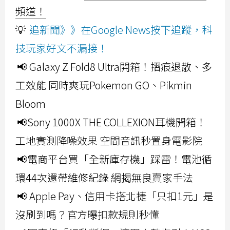
頻道！
💡
追新聞》》在Google News按下追蹤，科
技玩家好文不漏接！
📢 Galaxy Z Fold8 Ultra開箱！摺痕退散、多
工效能 同時爽玩Pokemon GO、Pikmin
Bloom
📢Sony 1000X THE COLLEXION耳機開箱！
工地實測降噪效果 空間音訊秒置身電影院
📢電商平台買「全新庫存機」踩雷！電池循
環44次還帶維修紀錄 網揭無良賣家手法
📢 Apple Pay、信用卡搭北捷「只扣1元」是
沒刷到嗎？官方曝扣款規則秒懂