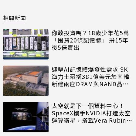
相關新聞
你敢投資嗎？18歲少年花5萬
「囤貨20條記憶體」 拚15年
後5倍賣出
迎擊AI記憶體爆發性需求 SK
海力士豪擲381億美元於南韓
新建兩座DRAM與NAND晶圓
廠
太空就是下一個資料中心！
SpaceX攜手NVIDIA打造太空
運算衛星，搭載Vera Rubin運
算模組