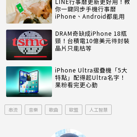
LINE行事曆更新更好用！教
你一鍵同步手機行事曆
iPhone、Android都能用
DRAM奇缺成iPhone 18瓶
頸！台積電10億美元待封裝
晶片只能枯等
iPhone Ultra摺疊機「5大
特點」配得起Ultra名字！
果粉看完更心動
串流
音樂
歌曲
歐盟
人工智慧