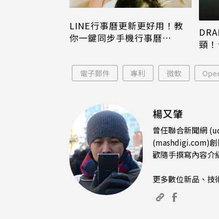
LINE行事曆更新更好用！教
DRA
你一鍵同步手機行事曆
頸！
iPhone、Android都能用
片只
電子郵件
專利
微軟
Ope
楊又肇
曾任聯合新聞網 (u
(mashdigi
歡隨手撰寫內容介
更多數位新品、技