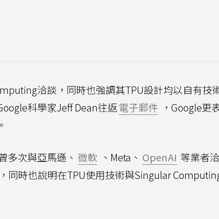
r Computing洽談，同時也強調其TPU設計均以自有
Google科學家Jeff Dean往返
電子郵件
，Google
。
ting曾多次與亞馬遜、
微軟
、Meta、
OpenAI
等業者洽
時也說明在TPU使用技術與Singular Computi