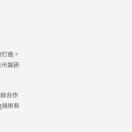
技術打造。
更表示其研
談合作
ng技術有