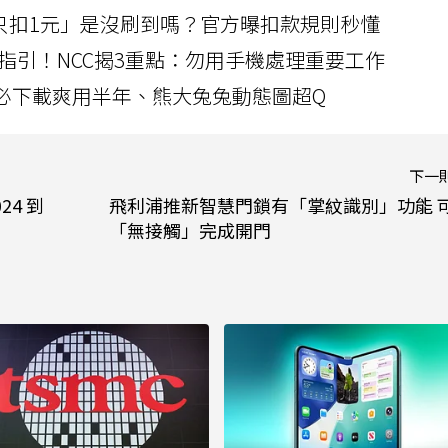
北捷「只扣1元」是沒刷到嗎？官方曝扣款規則秒懂
指引！NCC揭3重點：勿用手機處理重要工作
」字必下載爽用半年、熊大兔兔動態圖超Q
下一
24 到
飛利浦推新智慧門鎖有「掌紋識別」功能 
「無接觸」完成開門