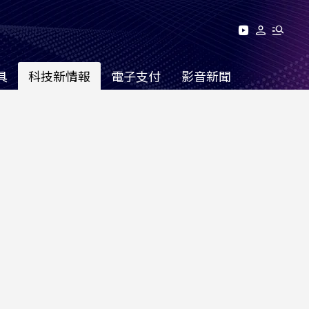
具
科技新情報
電子支付
影音新聞