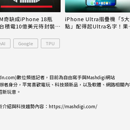
M奇缺成iPhone 18瓶
iPhone Ultra摺疊機「5
台積電10億美元待封裝晶
點」配得起Ultra名字！果
能枯等
看完更心動
nAI
Google
TPU
dn.com)數位頻道記者，目前為自由寫手與Mashdigi網站
.com)創辦者身分，平常喜歡電玩、科技類新品，以及軟體、網路相關
紹新玩意。
術介紹與科技趨勢內容：
https://mashdigi.com/