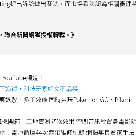
omputing提出訴訟做出裁決，而市場看法認為相關審理
，聯合新聞網獲授權轉載。》
ouTube頻道！
ws按下追蹤，科技玩家好文不漏接！
a開箱！摺痕退散、多工效能 同時爽玩Pokemon GO、Pikmin
LLEXION耳機開箱！工地實測降噪效果 空間音訊秒置身電影
雷！電池循環44次還帶維修紀錄 網揭無良賣家手法