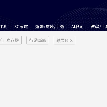
評測
3C家電
遊戲/電競/手遊
AI浪潮
教學/工
新」庫存機
行動斷網
蘋果BTS