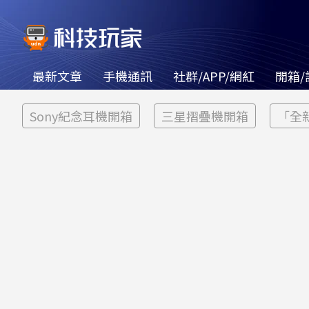
最新文章
手機通訊
社群/APP/網紅
開箱/
Sony紀念耳機開箱
三星摺疊機開箱
「全