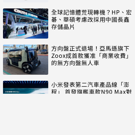
全球記憶體荒現轉機？HP、宏
碁、華碩考慮改採用中國長鑫
存儲晶片
方向盤正式退場！亞馬遜旗下
Zoox成首款獲准「商業收費」
的無方向盤無人車
小米發表第二汽車產品線「澎
程」 首發旗艦車款N90 Max對
決理想、問界
討論區