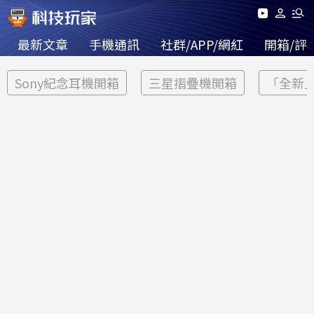
最新文章
手機通訊
社群/APP/網紅
開箱/評
Sony紀念耳機開箱
三星摺疊機開箱
「全新