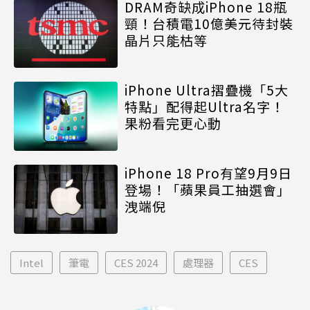
DRAM奇缺成iPhone 18瓶
頸！台積電10億美元待封裝
晶片只能枯等
iPhone Ultra摺疊機「5大
特點」配得起Ultra名字！
果粉看完更心動
iPhone 18 Pro有望9月9日
登場！「蘋果員工抽選會」
洩端倪
Intel
筆電
CES 2024
處理器
CES