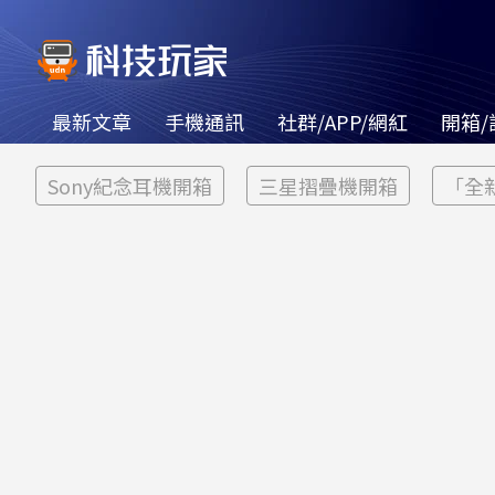
最新文章
手機通訊
社群/APP/網紅
開箱/
Sony紀念耳機開箱
三星摺疊機開箱
「全