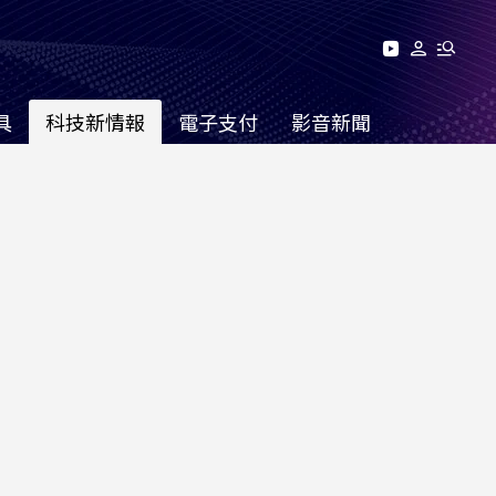
具
科技新情報
電子支付
影音新聞