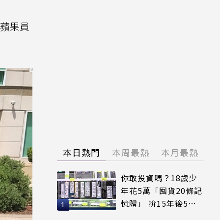
為蘋果員
本日熱門
本周最熱
本月最熱
你敢投資嗎？18歲少
年花5萬「囤貨20條記
憶體」 拚15年後5倍
賣出