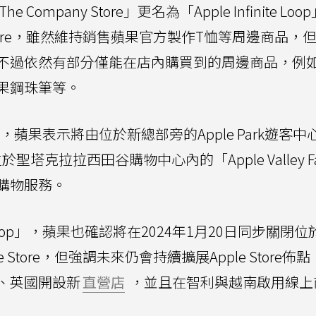
mpany Store」更名為「Apple Infinite Lo
Store，雖然維持銷售蘋果官方製作T恤等周邊商品，
不過依然有部分僅能在店內購買到的周邊商品，例
果鋼珠筆等。
」關閉之後，蘋果表示將由位於新總部旁的Apple Park遊客中
er)，以及位於聖塔克拉拉西田谷購物中心內的「Apple Valley F
購物服務。
te Loop」，蘋果也確認將在2024年1月20日同步關閉
Store，但強調未來仍會持續擴展Apple Store佈
、英國開設新
直營店
，並且在智利與越南啟用線上