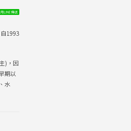
用LINE傳送
自1993
主)，因
是早期以
恤、水