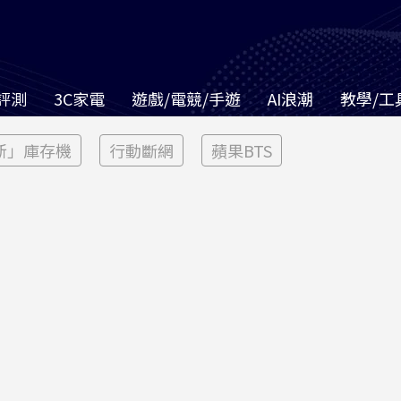
評測
3C家電
遊戲/電競/手遊
AI浪潮
教學/工
新」庫存機
行動斷網
蘋果BTS