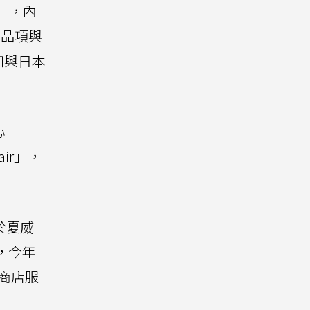
op」，內
但品項與
如與日本
心
air」，
位於夏威
點，今年
商店服