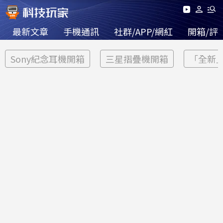
最新文章
手機通訊
社群/APP/網紅
開箱/評
Sony紀念耳機開箱
三星摺疊機開箱
「全新