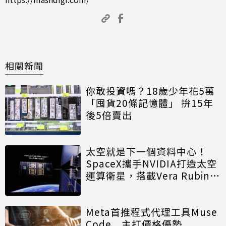
相關新聞
你敢投資嗎？18歲少年花5萬
「囤貨20條記憶體」 拚15年
後5倍賣出
太空就是下一個資料中心！
SpaceX攜手NVIDIA打造太空
運算衛星，搭載Vera Rubin運
算模組
Meta首推程式代理工具Muse
Code 主打價格優勢