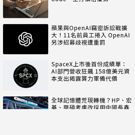
蘋果與OpenAI竊密訴訟戰擴
大！11名前員工捲入 OpenAI
另涉招募歧視遭重罰
SpaceX上市後首份成績單：
AI部門營收狂飆 158億美元資
本支出揭露算力軍備代價
全球記憶體荒現轉機？HP、宏
碁、華碩考慮改採用中國長鑫
存儲晶片