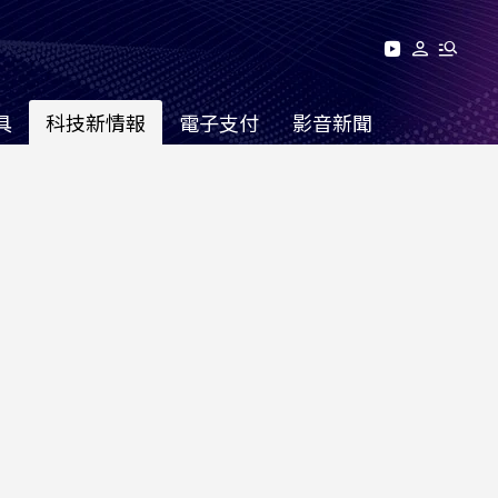
具
科技新情報
電子支付
影音新聞