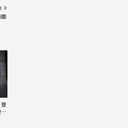
則
範圍
日登
洩端