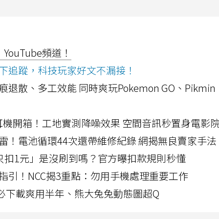
ouTube頻道！
ws按下追蹤，科技玩家好文不漏接！
a開箱！摺痕退散、多工效能 同時爽玩Pokemon GO、Pikmin
LLEXION耳機開箱！工地實測降噪效果 空間音訊秒置身電影
雷！電池循環44次還帶維修紀錄 網揭無良賣家手法
北捷「只扣1元」是沒刷到嗎？官方曝扣款規則秒懂
指引！NCC揭3重點：勿用手機處理重要工作
」字必下載爽用半年、熊大兔兔動態圖超Q