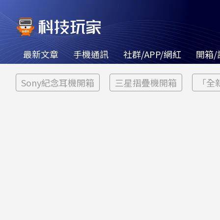
最新文章
手機通訊
社群/APP/網紅
開箱/
Sony紀念耳機開箱
三星摺疊機開箱
「全