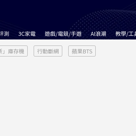
評測
3C家電
遊戲/電競/手遊
AI浪潮
教學/工
新」庫存機
行動斷網
蘋果BTS