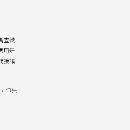
調查微
應用是
間接讓
疑，但先