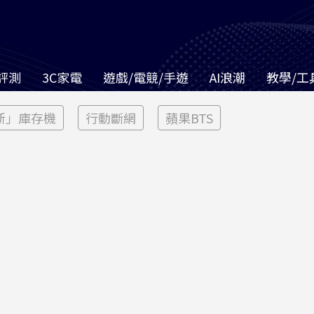
評測
3C家電
遊戲/電競/手遊
AI浪潮
教學/工
新」庫存機
行動斷網
蘋果BTS