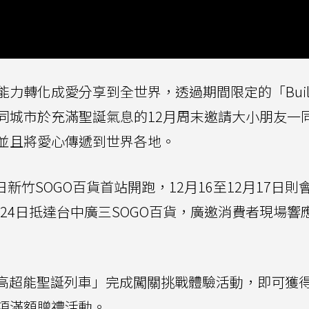
力轉化成愛分享到全世界，透過期間限定的「Build
不同城市於充滿聖誕氣息的12月周末邀請大小朋友一
並且將愛心傳遞到世界各地。
日新竹SOGO百貨首站開跑，12月16至12月17日則
月24日抵達台中廣三SOGO百貨，廣邀消費者現場響
於「樂高超能聖誕列車」完成闖關挑戰體驗活動，即可獲
項滿額贈禮活動。