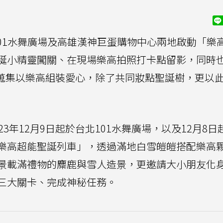
台北101水舞廣場及高雄漢神巨蛋購物中心兩地啟動「樂
誕小精靈闖關、在現場樂高拍照打卡點留影，同時
量收集站」蒐集以樂高組裝愛心，除了共同妝點聖誕樹，更以
3年12月9日起於台北101水舞廣場，以及12月8日
樂高超能聖誕列車」，透過滿地白雪皚皚搭配樂高
景載滿禮物的麋鹿與雪人造景，更邀請大小朋友化
三大關卡、完成神秘任務。