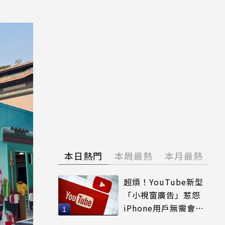
本日熱門
本周最熱
本月最熱
超煩！YouTube新型
「小視窗廣告」惹怨
iPhone用戶無需會員
輕鬆解決