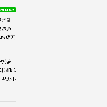
用LINE傳送
高超能
也透過
此傳遞更
起於高
顆粒組成
身聖誕小