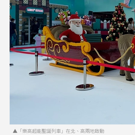
▲「樂高超能聖誕列車」在北、高兩地啟動