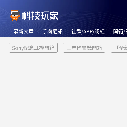
最新文章
手機通訊
社群/APP/網紅
開箱/
Sony紀念耳機開箱
三星摺疊機開箱
「全