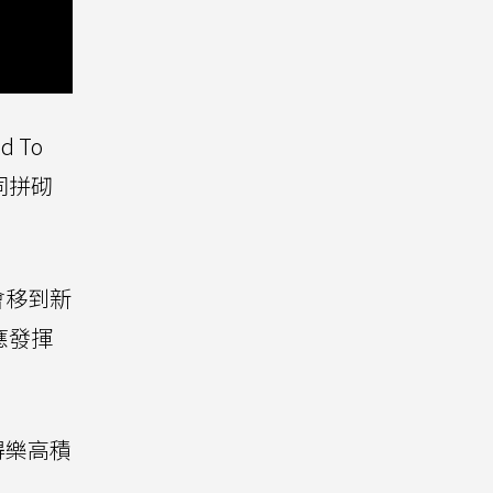
 To
同拼砌
會移到新
應發揮
得樂高積