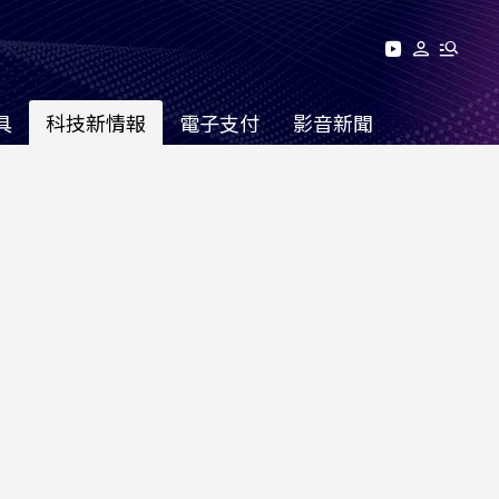
具
科技新情報
電子支付
影音新聞