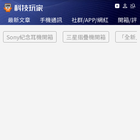
最新文章
手機通訊
社群/APP/網紅
開箱/評
Sony紀念耳機開箱
三星摺疊機開箱
「全新