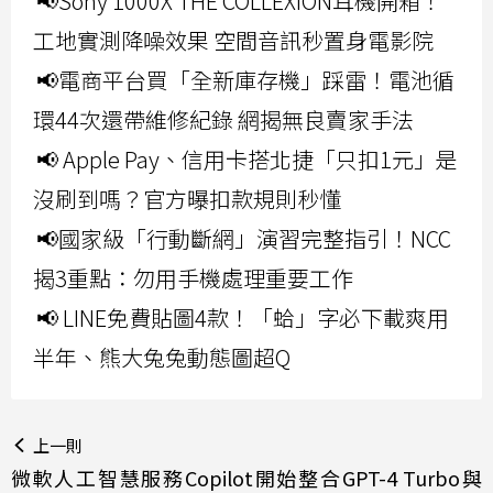
📢Sony 1000X THE COLLEXION耳機開箱！
工地實測降噪效果 空間音訊秒置身電影院
📢電商平台買「全新庫存機」踩雷！電池循
環44次還帶維修紀錄 網揭無良賣家手法
📢 Apple Pay、信用卡搭北捷「只扣1元」是
沒刷到嗎？官方曝扣款規則秒懂
📢國家級「行動斷網」演習完整指引！NCC
揭3重點：勿用手機處理重要工作
📢 LINE免費貼圖4款！「蛤」字必下載爽用
半年、熊大兔兔動態圖超Q
上一則
微軟人工智慧服務Copilot開始整合GPT-4 Turbo與