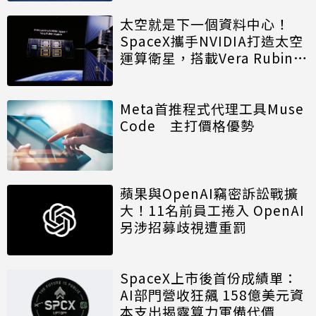
太空就是下一個資料中心！
SpaceX攜手NVIDIA打造太空
運算衛星，搭載Vera Rubin運
算模組
Meta首推程式代理工具Muse
Code 主打價格優勢
蘋果與OpenAI竊密訴訟戰擴
大！11名前員工捲入 OpenAI
另涉招募歧視遭重罰
SpaceX上市後首份成績單：
AI部門營收狂飆 158億美元資
本支出揭露算力軍備代價