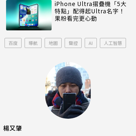
iPhone Ultra摺疊機「5大
特點」配得起Ultra名字！
果粉看完更心動
百度
導航
地圖
聲控
AI
人工智慧
楊又肇