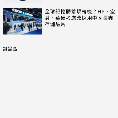
全球記憶體荒現轉機？HP、宏
碁、華碩考慮改採用中國長鑫
存儲晶片
討論區
共有
0
則留言
規範
回覆