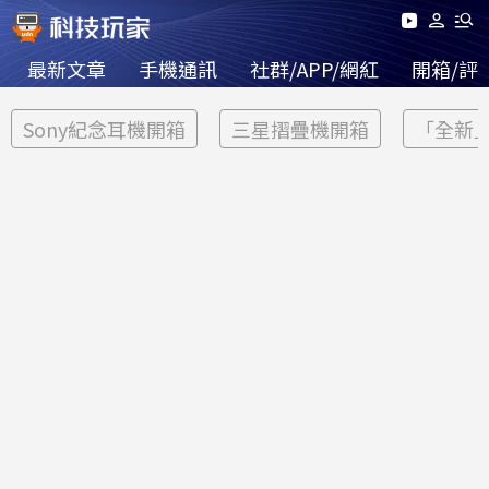
最新文章
手機通訊
社群/APP/網紅
開箱/評
Sony紀念耳機開箱
三星摺疊機開箱
「全新