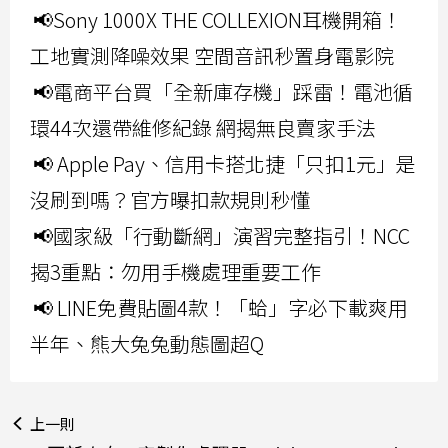
📢Sony 1000X THE COLLEXION耳機開箱！
工地實測降噪效果 空間音訊秒置身電影院
📢電商平台買「全新庫存機」踩雷！電池循
環44次還帶維修紀錄 網揭無良賣家手法
📢 Apple Pay、信用卡搭北捷「只扣1元」是
沒刷到嗎？官方曝扣款規則秒懂
📢國家級「行動斷網」演習完整指引！NCC
揭3重點：勿用手機處理重要工作
📢 LINE免費貼圖4款！「蛤」字必下載爽用
半年、熊大兔兔動態圖超Q
上一則