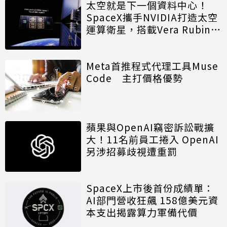
太空就是下一個資料中心！
SpaceX攜手NVIDIA打造太空
運算衛星，搭載Vera Rubin運
算模組
Meta首推程式代理工具Muse
Code 主打價格優勢
蘋果與OpenAI竊密訴訟戰擴
大！11名前員工捲入 OpenAI
另涉招募歧視遭重罰
SpaceX上市後首份成績單：
AI部門營收狂飆 158億美元資
本支出揭露算力軍備代價