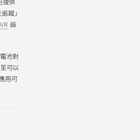
器可提供
主追蹤」
VR
設
建電池對
甚至可以
應用可