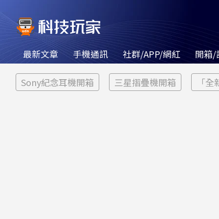
最新文章
手機通訊
社群/APP/網紅
開箱/
Sony紀念耳機開箱
三星摺疊機開箱
「全