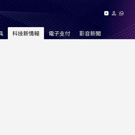
具
科技新情報
電子支付
影音新聞