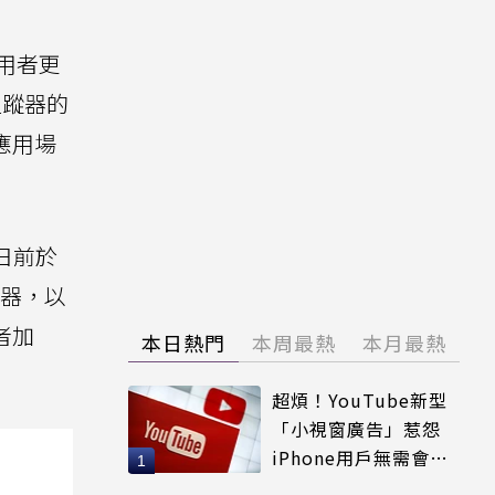
使用者更
追蹤器的
應用場
日前於
收器，以
用者加
本日熱門
本周最熱
本月最熱
超煩！YouTube新型
「小視窗廣告」惹怨
iPhone用戶無需會員
輕鬆解決