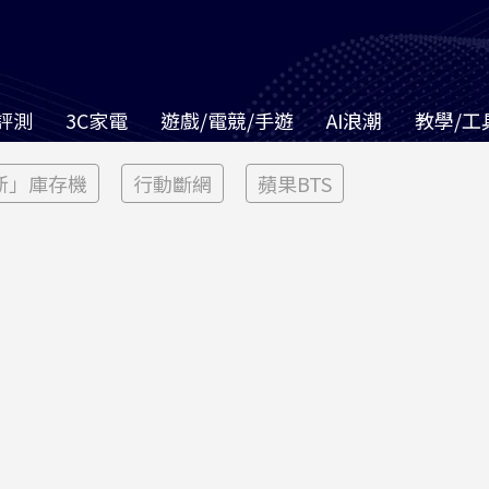
評測
3C家電
遊戲/電競/手遊
AI浪潮
教學/工
新」庫存機
行動斷網
蘋果BTS