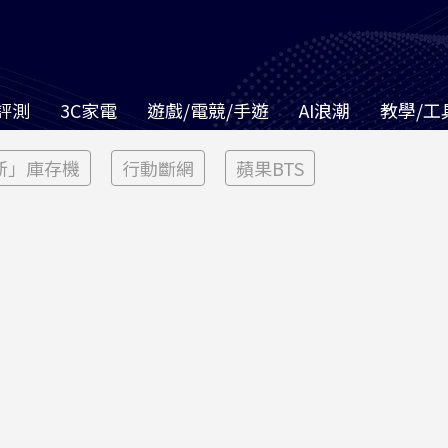
評測
3C家電
遊戲/電競/手遊
AI浪潮
教學/工
新」庫存機
行動斷網
蘋果BTS