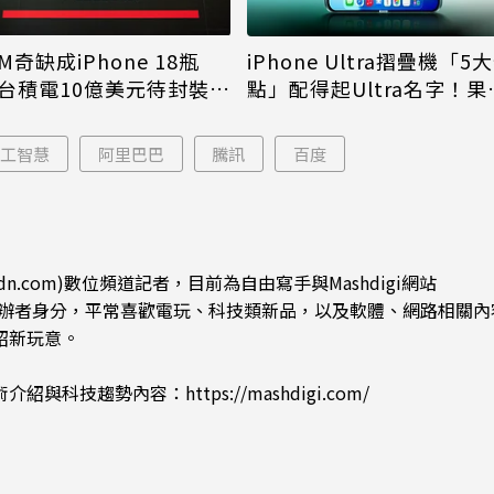
M奇缺成iPhone 18瓶
iPhone Ultra摺疊機「5
台積電10億美元待封裝晶
點」配得起Ultra名字！果
能枯等
看完更心動
人工智慧
阿里巴巴
騰訊
百度
dn.com)數位頻道記者，目前為自由寫手與Mashdigi網站
.com)創辦者身分，平常喜歡電玩、科技類新品，以及軟體、網路相關
紹新玩意。
術介紹與科技趨勢內容：
https://mashdigi.com/