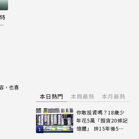
大特
粉
內容，也喜
本日熱門
本周最熱
本月最熱
你敢投資嗎？18歲少
年花5萬「囤貨20條記
憶體」 拚15年後5倍
賣出