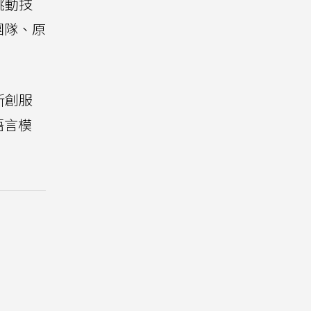
跳動技
團隊、原
新創服
語言模