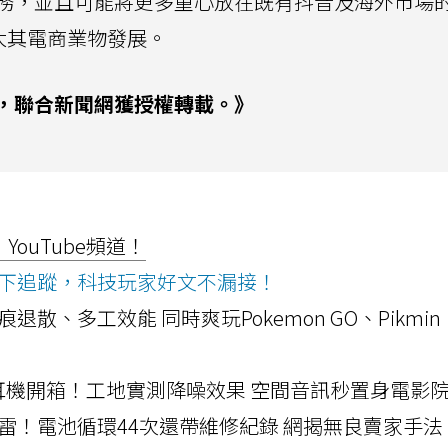
務，並且可能將更多重心放在既有抖音及海外市場
大其電商業物發展。
，聯合新聞網獲授權轉載。》
ouTube頻道！
ws按下追蹤，科技玩家好文不漏接！
a開箱！摺痕退散、多工效能 同時爽玩Pokemon GO、Pikmin
LLEXION耳機開箱！工地實測降噪效果 空間音訊秒置身電影
雷！電池循環44次還帶維修紀錄 網揭無良賣家手法