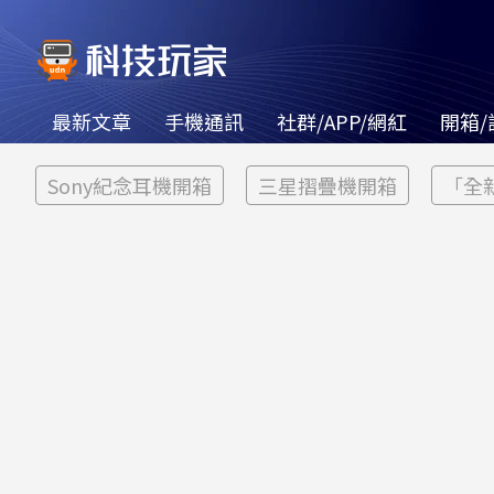
最新文章
手機通訊
社群/APP/網紅
開箱/
Sony紀念耳機開箱
三星摺疊機開箱
「全