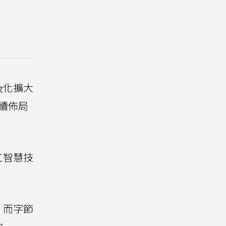
及化擴大
續佈局
工智慧技
，而字節