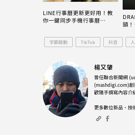
LINE行事曆更新更好用！教
DRA
你一鍵同步手機行事曆
頸！
iPhone、Android都能用
片只
字節跳動
TikTok
抖音
楊又肇
曾任聯合新聞網 (u
(mashdigi
歡隨手撰寫內容介
更多數位新品、技