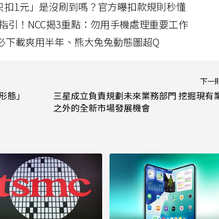
北捷「只扣1元」是沒刷到嗎？官方曝扣款規則秒懂
指引！NCC揭3重點：勿用手機處理重要工作
」字必下載爽用半年、熊大兔兔動態圖超Q
下一
終形態」
三星成立負責規劃未來業務部門 挖掘現有
之外的全新市場發展機會