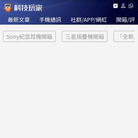
最新文章
手機通訊
社群/APP/網紅
開箱/評
Sony紀念耳機開箱
三星摺疊機開箱
「全新