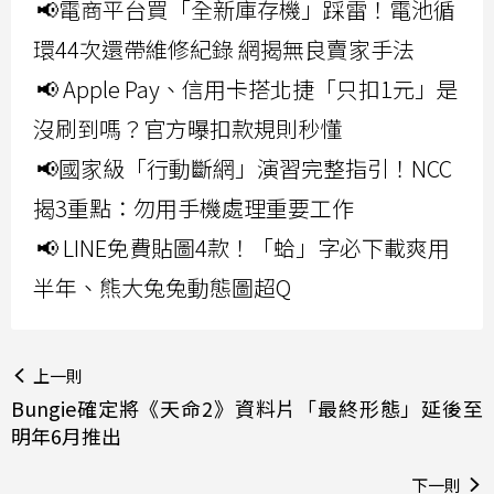
📢電商平台買「全新庫存機」踩雷！電池循
環44次還帶維修紀錄 網揭無良賣家手法
📢 Apple Pay、信用卡搭北捷「只扣1元」是
沒刷到嗎？官方曝扣款規則秒懂
📢國家級「行動斷網」演習完整指引！NCC
揭3重點：勿用手機處理重要工作
📢 LINE免費貼圖4款！「蛤」字必下載爽用
半年、熊大兔兔動態圖超Q
上一則
Bungie確定將《天命2》資料片「最終形態」延後至
明年6月推出
下一則