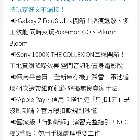
技玩家好文不漏接！
📢 Galaxy Z Fold8 Ultra開箱！摺痕退散、多
工效能 同時爽玩Pokemon GO、Pikmin
Bloom
📢Sony 1000X THE COLLEXION耳機開箱！
工地實測降噪效果 空間音訊秒置身電影院
📢電商平台買「全新庫存機」踩雷！電池循
環44次還帶維修紀錄 網揭無良賣家手法
📢 Apple Pay、信用卡搭北捷「只扣1元」是
沒刷到嗎？官方曝扣款規則秒懂
📢國家級「行動斷網」演習完整指引！NCC
揭3重點：勿用手機處理重要工作