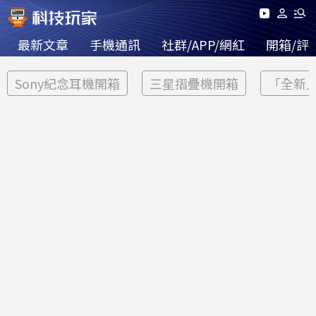
最新文章
手機通訊
社群/APP/網紅
開箱/評
Sony紀念耳機開箱
三星摺疊機開箱
「全新