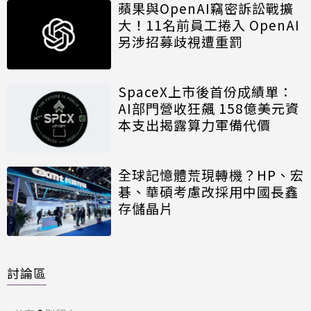
蘋果與OpenAI竊密訴訟戰擴
大！11名前員工捲入 OpenAI
另涉招募歧視遭重罰
SpaceX上市後首份成績單：
AI部門營收狂飆 158億美元資
本支出揭露算力軍備代價
全球記憶體荒現轉機？HP、宏
碁、華碩考慮改採用中國長鑫
存儲晶片
討論區