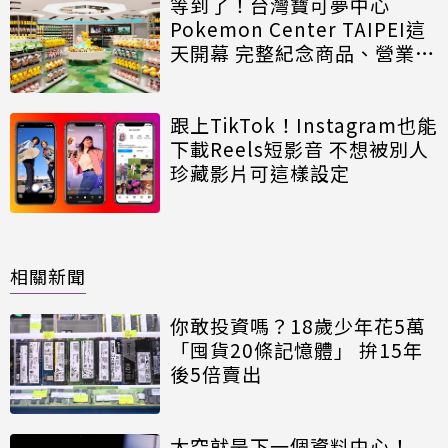
等到了！台灣寶可夢中心
Pokemon Center TAIPEI這
天開幕 完整紀念商品、營業時
間一次看
跟上TikTok！Instagram也能
下載Reels短影音 不想被別人
珍藏影片可這樣設定
相關新聞
你敢投資嗎？18歲少年花5萬
「囤貨20條記憶體」 拚15年
後5倍賣出
太空就是下一個資料中心！