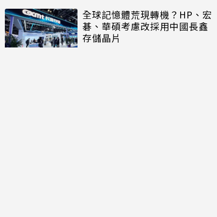
全球記憶體荒現轉機？HP、宏
碁、華碩考慮改採用中國長鑫
存儲晶片
討論區
共有
0
則留言
規範
回覆