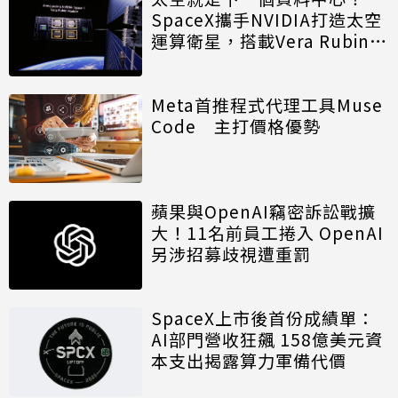
SpaceX攜手NVIDIA打造太空
運算衛星，搭載Vera Rubin運
算模組
Meta首推程式代理工具Muse
Code 主打價格優勢
蘋果與OpenAI竊密訴訟戰擴
大！11名前員工捲入 OpenAI
另涉招募歧視遭重罰
SpaceX上市後首份成績單：
AI部門營收狂飆 158億美元資
本支出揭露算力軍備代價