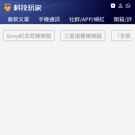
最新文章
手機通訊
社群/APP/網紅
開箱/評
Sony紀念耳機開箱
三星摺疊機開箱
「全新