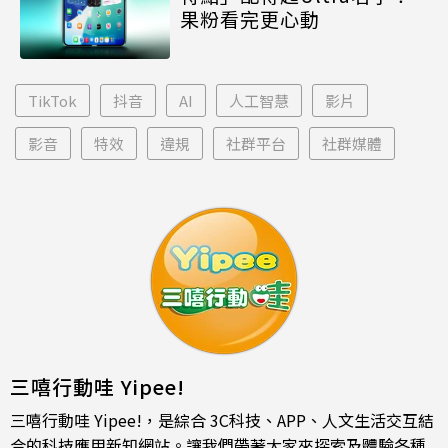
果粉看完更心動
TikTok
抖音
AI
人工智慧
影片
影音
特效
違規
社群平台
社群媒體
三嘻行動哇 Yipee!
三嘻行動哇 Yipee!，是綜合 3C科技、APP、人文生活交互結
合的科技應用新知網站。讓我們帶著大家來探索及體驗各種