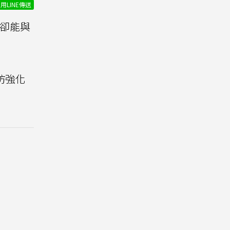
用LINE傳送
卻能與
仿強化