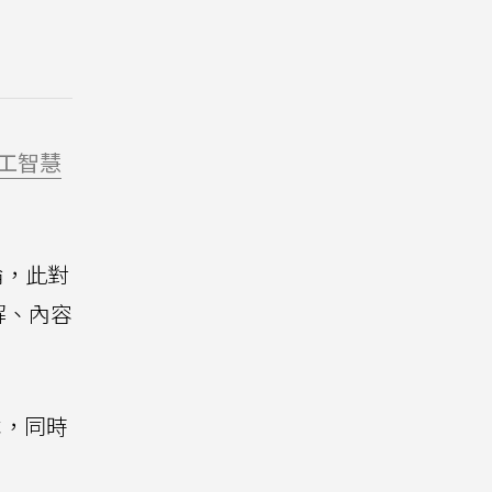
工智慧
論，此對
解、內容
版本，同時