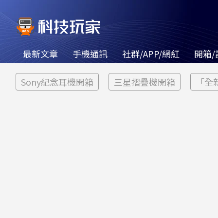
最新文章
手機通訊
社群/APP/網紅
開箱/
Sony紀念耳機開箱
三星摺疊機開箱
「全