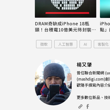
DRAM奇缺成iPhone 18瓶
iPh
頸！台積電10億美元待封裝晶
點」
片只能枯等
看完
微軟
人工智慧
AI
客製化
楊又肇
曾任聯合新聞網 (u
(mashdigi
歡隨手撰寫內容介
更多數位新品、技