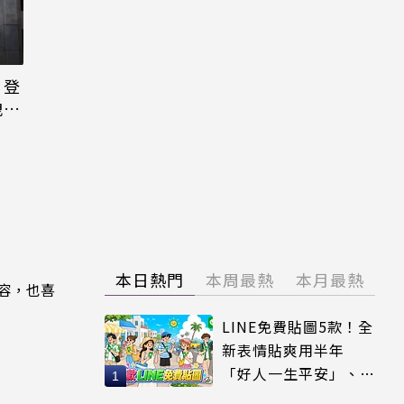
日登
洩端
本日熱門
本周最熱
本月最熱
內容，也喜
LINE免費貼圖5款！全
新表情貼爽用半年
「好人一生平安」、
「好熱」必用