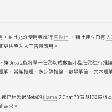
使用，並且允許使用者進行
客製化
，藉此建立自有
人
能更快導入人工智慧應用。
讓Orca 2能將單一任務切成數個小型任務進行推
理解、常識推理、多步驟推論、數學解答、文本理
本都已經超過Meta的
Llama
2 Chat 70億與130億
論需求。