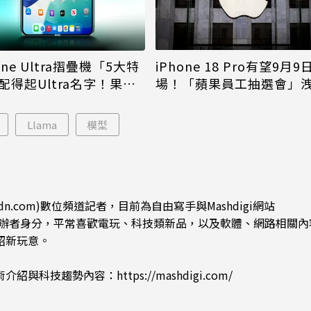
iPhone 18 Pro有望9月9
one Ultra摺疊機「5大特
場！「蘋果員工抽選會」
配得起Ultra名字！果粉
倪
更心動
Llama
模型
dn.com)數位頻道記者，目前為自由寫手與Mashdigi網站
.com)創辦者身分，平常喜歡電玩、科技類新品，以及軟體、網路相關
紹新玩意。
術介紹與科技趨勢內容：
https://mashdigi.com/