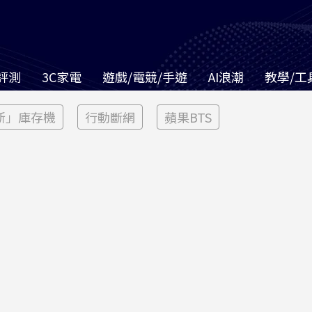
評測
3C家電
遊戲/電競/手遊
AI浪潮
教學/工
新」庫存機
行動斷網
蘋果BTS