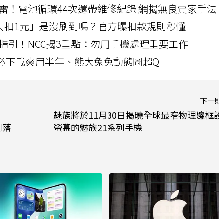
雷！電池循環44次還帶維修紀錄 網揭無良賣家手法
北捷「只扣1元」是沒刷到嗎？官方曝扣款規則秒懂
指引！NCC揭3重點：勿用手機處理重要工作
」字必下載爽用半年、熊大兔兔動態圖超Q
下一
魅族將於11月30日揭曉全球最窄物理邊框
剝落
螢幕的魅族21系列手機