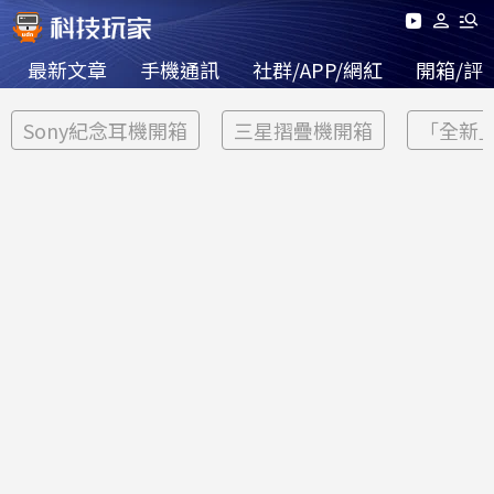
最新文章
手機通訊
社群/APP/網紅
開箱/評
Sony紀念耳機開箱
三星摺疊機開箱
「全新