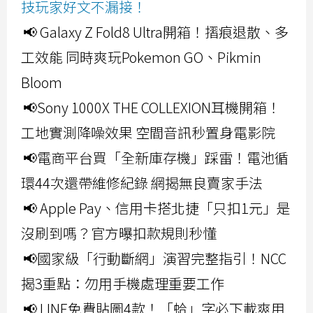
技玩家好文不漏接！
📢 Galaxy Z Fold8 Ultra開箱！摺痕退散、多
工效能 同時爽玩Pokemon GO、Pikmin
Bloom
📢Sony 1000X THE COLLEXION耳機開箱！
工地實測降噪效果 空間音訊秒置身電影院
📢電商平台買「全新庫存機」踩雷！電池循
環44次還帶維修紀錄 網揭無良賣家手法
📢 Apple Pay、信用卡搭北捷「只扣1元」是
沒刷到嗎？官方曝扣款規則秒懂
📢國家級「行動斷網」演習完整指引！NCC
揭3重點：勿用手機處理重要工作
📢 LINE免費貼圖4款！「蛤」字必下載爽用