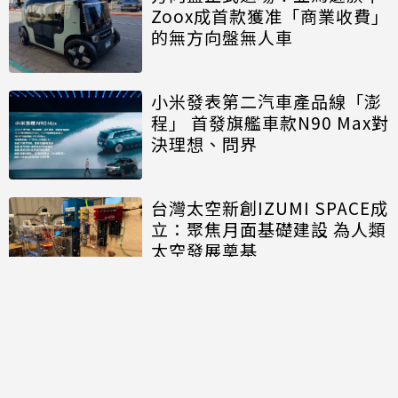
Zoox成首款獲准「商業收費」
的無方向盤無人車
小米發表第二汽車產品線「澎
程」 首發旗艦車款N90 Max對
決理想、問界
台灣太空新創IZUMI SPACE成
立：聚焦月面基礎建設 為人類
太空發展奠基
討論區
共有
0
則留言