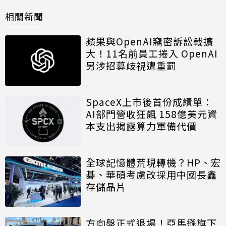
相關新聞
蘋果與OpenAI竊密訴訟戰擴
大！11名前員工捲入 OpenAI
另涉招募歧視遭重罰
SpaceX上市後首份成績單：
AI部門營收狂飆 158億美元資
本支出揭露算力軍備代價
全球記憶體荒現轉機？HP、宏
碁、華碩考慮改採用中國長鑫
存儲晶片
方向盤正式退場！亞馬遜旗下