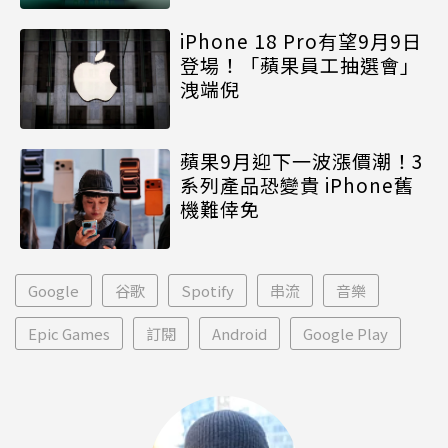
iPhone 18 Pro有望9月9日
登場！「蘋果員工抽選會」
洩端倪
蘋果9月迎下一波漲價潮！3
系列產品恐變貴 iPhone舊
機難倖免
Google
谷歌
Spotify
串流
音樂
Epic Games
訂閱
Android
Google Play