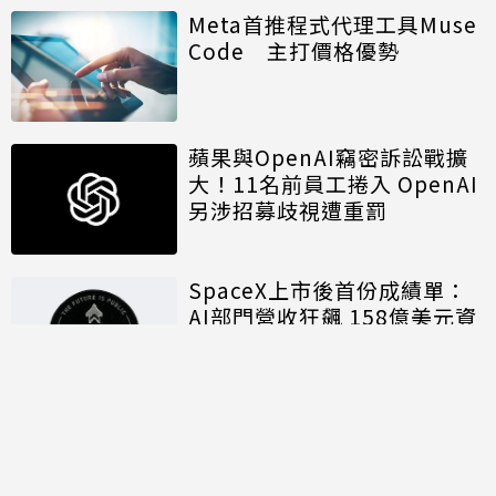
Meta首推程式代理工具Muse
Code 主打價格優勢
蘋果與OpenAI竊密訴訟戰擴
大！11名前員工捲入 OpenAI
另涉招募歧視遭重罰
SpaceX上市後首份成績單：
AI部門營收狂飆 158億美元資
本支出揭露算力軍備代價
討論區