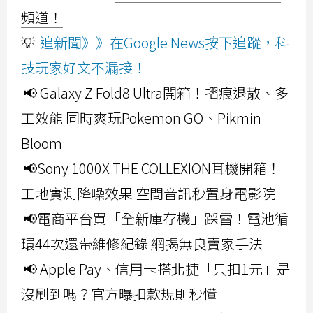
頻道！
💡
追新聞》》在Google News按下追蹤，科
技玩家好文不漏接！
📢 Galaxy Z Fold8 Ultra開箱！摺痕退散、多
工效能 同時爽玩Pokemon GO、Pikmin
Bloom
📢Sony 1000X THE COLLEXION耳機開箱！
工地實測降噪效果 空間音訊秒置身電影院
📢電商平台買「全新庫存機」踩雷！電池循
環44次還帶維修紀錄 網揭無良賣家手法
📢 Apple Pay、信用卡搭北捷「只扣1元」是
沒刷到嗎？官方曝扣款規則秒懂