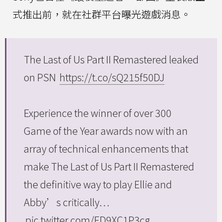
式推出前，就在社群平台曝光遊戲消息。
The Last of Us Part II Remastered leaked
on PSN
https://t.co/sQ215f50DJ
Experience the winner of over 300
Game of the Year awards now with an
array of technical enhancements that
make The Last of Us Part II Remastered
the definitive way to play Ellie and
Abby’s critically…
pic.twitter.com/ED9XC1P3cg