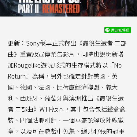
用LINE傳送
更新：
Sony稍早正式釋出《最後生還者 二部
曲》重置版宣傳預告影片，同時也說明新增
加Rougelike遊玩形式的生存模式將以「No
Return」為稱，另外也確定針對美國、英
國、德國、法國、比荷盧經濟聯盟、義大
利、西班牙、葡萄牙與澳洲推出《最後生還
者 二部曲》W.I.F版本，其中包含包括鐵盒盒
裝、四個琺瑯別針、一個華盛頓解放陣線徽
章，以及可在遊戲中蒐集、總共47張的冠軍