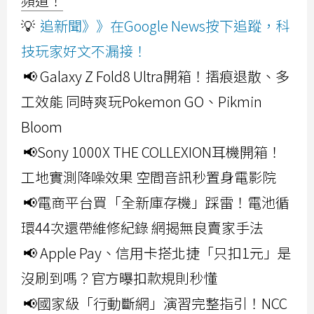
頻道！
💡
追新聞》》在Google News按下追蹤，科
技玩家好文不漏接！
📢 Galaxy Z Fold8 Ultra開箱！摺痕退散、多
工效能 同時爽玩Pokemon GO、Pikmin
Bloom
📢Sony 1000X THE COLLEXION耳機開箱！
工地實測降噪效果 空間音訊秒置身電影院
📢電商平台買「全新庫存機」踩雷！電池循
環44次還帶維修紀錄 網揭無良賣家手法
📢 Apple Pay、信用卡搭北捷「只扣1元」是
沒刷到嗎？官方曝扣款規則秒懂
📢國家級「行動斷網」演習完整指引！NCC