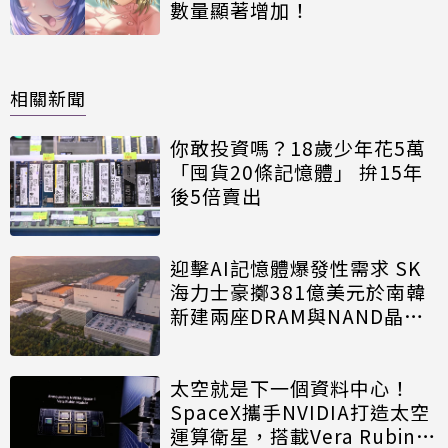
數量顯著增加！
相關新聞
你敢投資嗎？18歲少年花5萬
「囤貨20條記憶體」 拚15年
後5倍賣出
迎擊AI記憶體爆發性需求 SK
海力士豪擲381億美元於南韓
新建兩座DRAM與NAND晶圓
廠
太空就是下一個資料中心！
SpaceX攜手NVIDIA打造太空
運算衛星，搭載Vera Rubin運