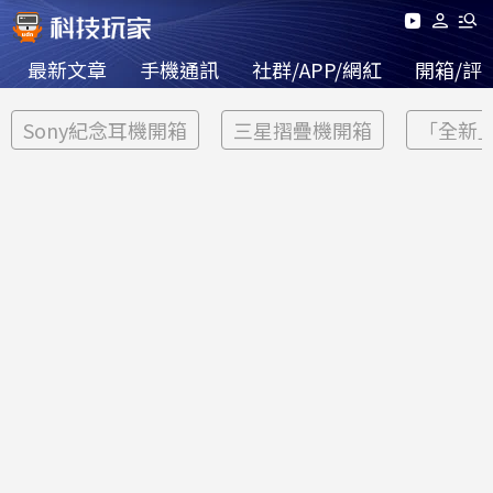
最新文章
手機通訊
社群/APP/網紅
開箱/評
Sony紀念耳機開箱
三星摺疊機開箱
「全新