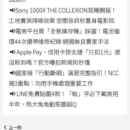
📢Sony 1000X THE COLLEXION耳機開箱！
工地實測降噪效果 空間音訊秒置身電影院
📢電商平台買「全新庫存機」踩雷！電池循
環44次還帶維修紀錄 網揭無良賣家手法
📢 Apple Pay、信用卡搭北捷「只扣1元」是
沒刷到嗎？官方曝扣款規則秒懂
📢國家級「行動斷網」演習完整指引！NCC
揭3重點：勿用手機處理重要工作
📢 LINE免費貼圖4款！「蛤」字必下載爽用
半年、熊大兔兔動態圖超Q
上一則