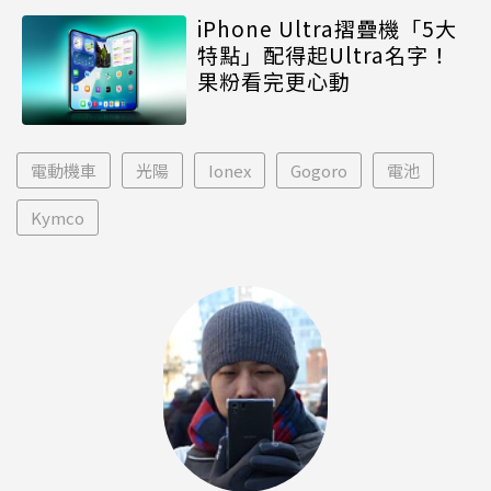
iPhone Ultra摺疊機「5大
特點」配得起Ultra名字！
果粉看完更心動
電動機車
光陽
Ionex
Gogoro
電池
Kymco