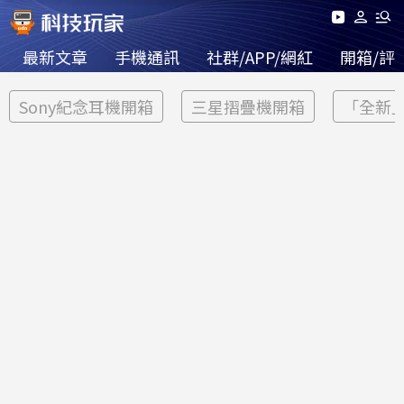
最新文章
手機通訊
社群/APP/網紅
開箱/評
Sony紀念耳機開箱
三星摺疊機開箱
「全新