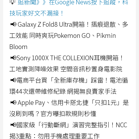
💡
追新聞》》在Google News按下追蹤，科
技玩家好文不漏接！
📢 Galaxy Z Fold8 Ultra開箱！摺痕退散、多
工效能 同時爽玩Pokemon GO、Pikmin
Bloom
📢Sony 1000X THE COLLEXION耳機開箱！
工地實測降噪效果 空間音訊秒置身電影院
📢電商平台買「全新庫存機」踩雷！電池循
環44次還帶維修紀錄 網揭無良賣家手法
📢 Apple Pay、信用卡搭北捷「只扣1元」是
沒刷到嗎？官方曝扣款規則秒懂
📢國家級「行動斷網」演習完整指引！NCC
揭3重點：勿用手機處理重要工作