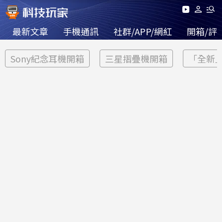
最新文章
手機通訊
社群/APP/網紅
開箱/評
Sony紀念耳機開箱
三星摺疊機開箱
「全新