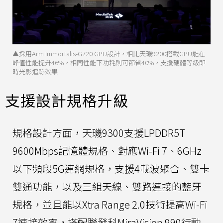
▲採用Arm Immortalis-G720 GPU設計，相比天璣9200搭載GPU能在
峰值性能提升46%，相同性能下功耗則可節省40%，支援硬體等級即
時光影追跡效果
支援設計規格升級
規格設計方面，天璣9300支援LPDDR5T
9600Mbps記憶體規格、對應Wi-Fi 7、6GHz
以下頻段5G連網規格，支援4載波聚合、雙卡
雙通功能，以及三組天線、雙路連接的藍牙
規格，並且能以Xtra Range 2.0技術提高Wi-Fi
7連接效率，搭配聯發科MiraVision 990行動