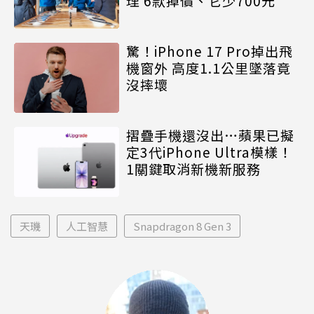
理 6款掉價、它少700元
驚！iPhone 17 Pro掉出飛
機窗外 高度1.1公里墜落竟
沒摔壞
摺疊手機還沒出…蘋果已擬
定3代iPhone Ultra模樣！
1關鍵取消新機新服務
天璣
人工智慧
Snapdragon 8 Gen 3