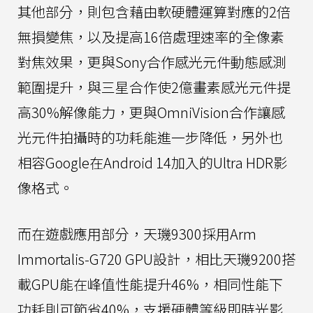
其他部分，則包含藉由軟硬體運算對應的2倍
無損變焦，以及提高16倍處理速率的全像素
對焦效果，更與Sony合作感光元件動態感測
範圍提升，與三星合作使2億畫素感光元件提
高30%解像能力，更與OmniVision合作讓感
光元件拍攝時的功耗能進一步降低，另外也
相容Google在Android 14加入的Ultra HDR影
像格式。
而在遊戲應用部分，天璣9300採用Arm
Immortalis-G720 GPU設計，相比天璣9200搭
載GPU能在峰值性能提升46%，相同性能下
功耗則可節省40%，支援硬體等級即時光影