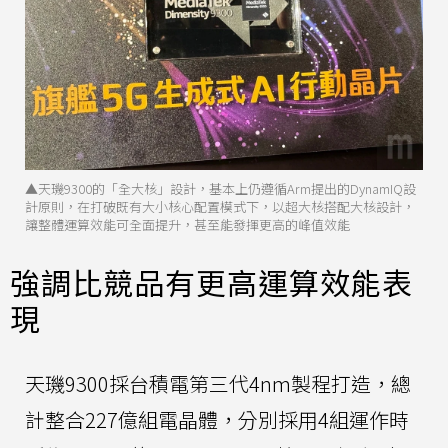
▲天璣9300的「全大核」設計，基本上仍遵循Arm提出的DynamIQ設
計原則，在打破既有大小核心配置模式下，以超大核搭配大核設計，
讓整體運算效能可全面提升，甚至能發揮更高的峰值效能
強調比競品有更高運算效能表
現
天璣9300採台積電第三代4nm製程打造，總
計整合227億組電晶體，分別採用4組運作時