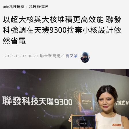
udn科技玩家
科技新情報
以超大核與大核堆積更高效能 聯發
科強調在天璣9300捨棄小核設計依
然省電
2023-11-07 08:21
聯合新聞網／
楊又肇