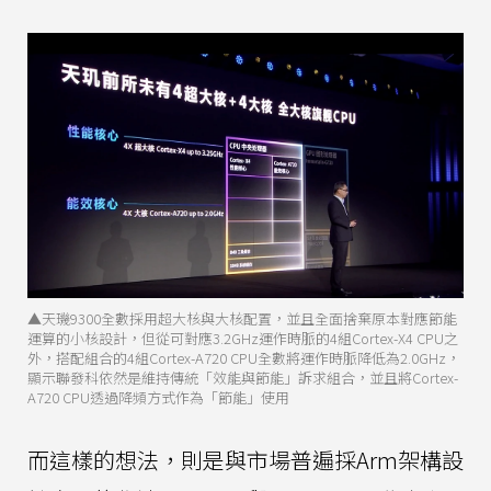
▲天璣9300全數採用超大核與大核配置，並且全面捨棄原本對應節能
運算的小核設計，但從可對應3.2GHz運作時脈的4組Cortex-X4 CPU之
外，搭配組合的4組Cortex-A720 CPU全數將運作時脈降低為2.0GHz，
顯示聯發科依然是維持傳統「效能與節能」訴求組合，並且將Cortex-
A720 CPU透過降頻方式作為「節能」使用
而這樣的想法，則是與市場普遍採Arm架構設