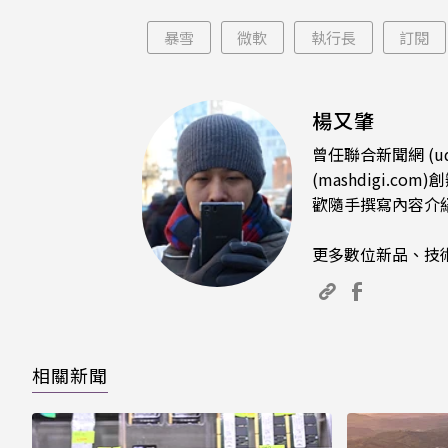
曝
暴雪
微軟
執行長
訂閱
楊又肇
曾任聯合新聞網 (u
(mashdigi
歡隨手撰寫內容介
更多數位新品、技
相關新聞