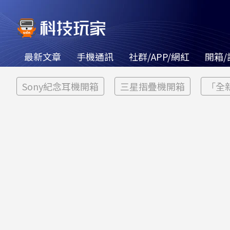
最新文章
手機通訊
社群/APP/網紅
開箱/
Sony紀念耳機開箱
三星摺疊機開箱
「全