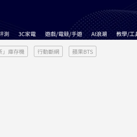
評測
3C家電
遊戲/電競/手遊
AI浪潮
教學/工
新」庫存機
行動斷網
蘋果BTS