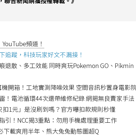
，聯合新聞網獲授權轉載。》
ouTube頻道！
ws按下追蹤，科技玩家好文不漏接！
a開箱！摺痕退散、多工效能 同時爽玩Pokemon GO、Pikmin
LLEXION耳機開箱！工地實測降噪效果 空間音訊秒置身電影
雷！電池循環44次還帶維修紀錄 網揭無良賣家手法
北捷「只扣1元」是沒刷到嗎？官方曝扣款規則秒懂
指引！NCC揭3重點：勿用手機處理重要工作
」字必下載爽用半年、熊大兔兔動態圖超Q