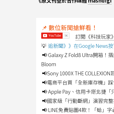
《原文刊登於合作媒體
mashdigi
📌 數位新聞搶鮮看！
訂閱《科技玩家》Y
💡
追新聞》》在Google Ne
📢 Galaxy Z Fold8 Ultr
Bloom
📢Sony 1000X THE CO
📢電商平台買「全新庫存機」踩
📢 Apple Pay、信用卡搭
📢國家級「行動斷網」演習完整
📢 LINE免費貼圖4款！「蛤