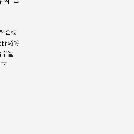
繼續留任至
且整合裝
務開發等
責掌管
旗下