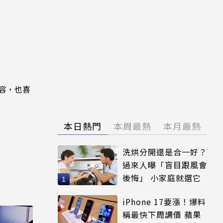
內容，也喜
本日熱門
本周最熱
本月最熱
洗烘分開還是合一好？
過來人曝「盲目跟風會
後悔」 小家庭就選它
iPhone 17要漲！爆料
稱最快下周調價 蘋果