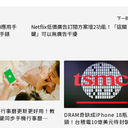
下一
.0應用手
Netflix低價廣告訂閱方案增2功能！「這關
慧手錶
鍵」可以無廣告干擾
NE行事曆更新更好用！教
DRAM奇缺成iPhone 18瓶
鍵同步手機行事曆
頸！台積電10億美元待封
one、Android都能用