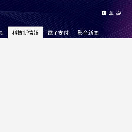
具
科技新情報
電子支付
影音新聞