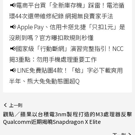
📢電商平台買「全新庫存機」踩雷！電池循
環44次還帶維修紀錄 網揭無良賣家手法
📢 Apple Pay、信用卡搭北捷「只扣1元」是
沒刷到嗎？官方曝扣款規則秒懂
📢國家級「行動斷網」演習完整指引！NCC
揭3重點：勿用手機處理重要工作
📢 LINE免費貼圖4款！「蛤」字必下載爽用
半年、熊大兔兔動態圖超Q
上一則
觀點／蘋果以台積電3nm製程打造的M3處理器反擊
Qualcomm近期揭曉Snapdragon X Elite
下一則