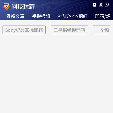
最新文章
手機通訊
社群/APP/網紅
開箱/評
Sony紀念耳機開箱
三星摺疊機開箱
「全新