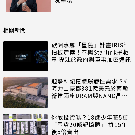
相關新聞
歐洲專屬「星鏈」計畫IRIS²
拍板定案！不與Starlink拚數
量 專注於政府與軍事加密通訊
迎擊AI記憶體爆發性需求 SK
海力士豪擲381億美元於南韓
新建兩座DRAM與NAND晶圓
廠
你敢投資嗎？18歲少年花5萬
「囤貨20條記憶體」 拚15年
後5倍賣出