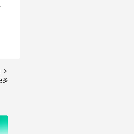
院
則
更多