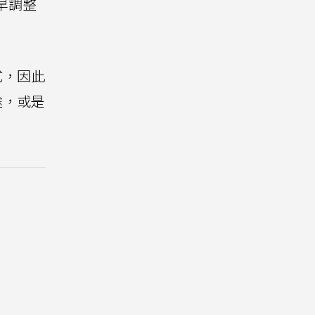
早調整
式，因此
途，或是