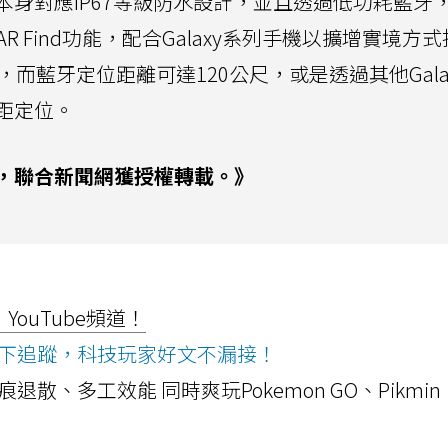
身對應IP67等級防水設計，並且透過低功耗藍牙
R Find功能，配合Galaxy系列手機以擴增實境方
向、位置，而藍牙定位距離可達120公尺，或是透過其他Gala
距定位。
，聯合新聞網獲授權轉載。》
ouTube頻道！
ws按下追蹤，科技玩家好文不漏接！
a開箱！摺痕退散、多工效能 同時爽玩Pokemon GO、Pikmin