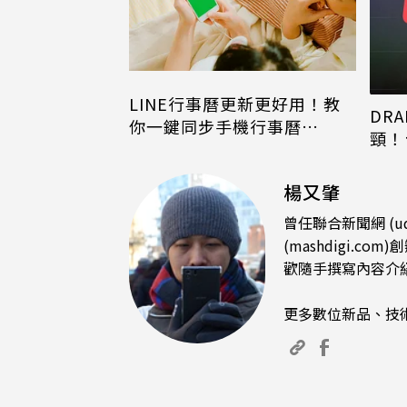
LINE行事曆更新更好用！教
DRA
你一鍵同步手機行事曆
頸！
iPhone、Android都能用
片只
楊又肇
曾任聯合新聞網 (u
(mashdigi
歡隨手撰寫內容介
更多數位新品、技