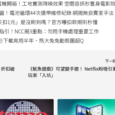
LLEXION耳機開箱！工地實測降噪效果 空間音訊秒置身電影
雷！電池循環44次還帶維修紀錄 網揭無良賣家手法
北捷「只扣1元」是沒刷到嗎？官方曝扣款規則秒懂
指引！NCC揭3重點：勿用手機處理重要工作
」字必下載爽用半年、熊大兔兔動態圖超Q
下一
月折扣破
《魷魚遊戲》可望變手遊！ Netflix盼吸引
玩家「入坑」