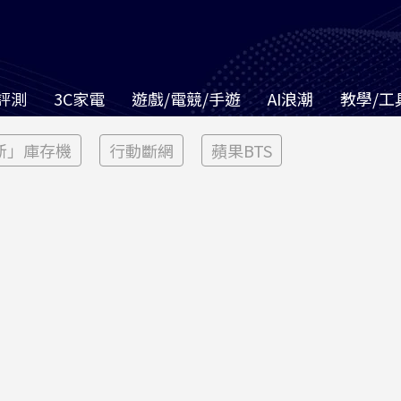
評測
3C家電
遊戲/電競/手遊
AI浪潮
教學/工
新」庫存機
行動斷網
蘋果BTS