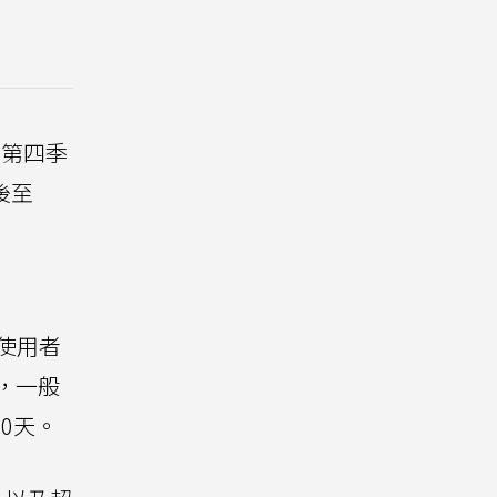
年第四季
後至
讓使用者
，一般
0天。