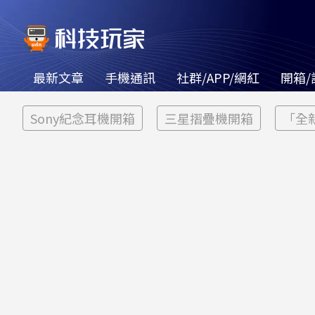
最新文章
手機通訊
社群/APP/網紅
開箱/
Sony紀念耳機開箱
三星摺疊機開箱
「全