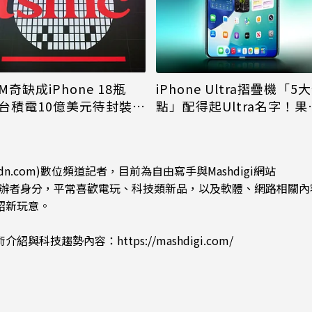
M奇缺成iPhone 18瓶
iPhone Ultra摺疊機「5
台積電10億美元待封裝晶
點」配得起Ultra名字！果
能枯等
看完更心動
dn.com)數位頻道記者，目前為自由寫手與Mashdigi網站
.com)創辦者身分，平常喜歡電玩、科技類新品，以及軟體、網路相關
紹新玩意。
術介紹與科技趨勢內容：
https://mashdigi.com/