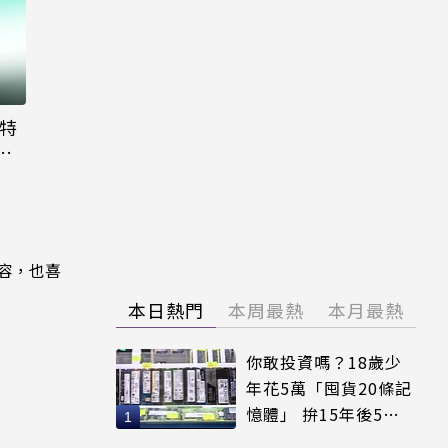
大特
粉
內容，也喜
本日熱門
本周最熱
本月最熱
你敢投資嗎？18歲少
年花5萬「囤貨20條記
憶體」 拚15年後5倍
賣出