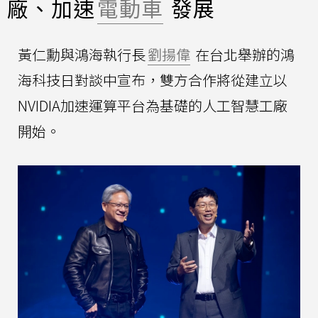
廠、加速
電動車
發展
黃仁勳與鴻海執行長
劉揚偉
在台北舉辦的鴻
海科技日對談中宣布，雙方合作將從建立以
NVIDIA加速運算平台為基礎的人工智慧工廠
開始。