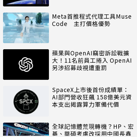
算模組
Meta首推程式代理工具Muse
Code 主打價格優勢
蘋果與OpenAI竊密訴訟戰擴
大！11名前員工捲入 OpenAI
另涉招募歧視遭重罰
SpaceX上市後首份成績單：
AI部門營收狂飆 158億美元資
本支出揭露算力軍備代價
全球記憶體荒現轉機？HP、宏
碁、華碩考慮改採用中國長鑫