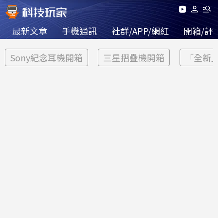
最新文章
手機通訊
社群/APP/網紅
開箱/評
Sony紀念耳機開箱
三星摺疊機開箱
「全新