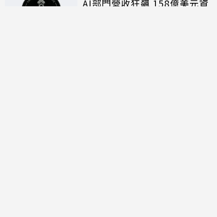
AI部門營收狂飆 158億美元資
本支出揭露算力軍備代價
討論區
共有
0
則留言
規範
回覆
還沒有留言，成為第一個發言的人吧！