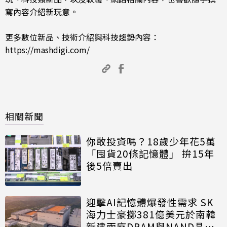
寫內容介紹新玩意。
更多數位新品、技術介紹與科技趨勢內容：
https://mashdigi.com/
相關新聞
你敢投資嗎？18歲少年花5萬
「囤貨20條記憶體」 拚15年
後5倍賣出
迎擊AI記憶體爆發性需求 SK
海力士豪擲381億美元於南韓
新建兩座DRAM與NAND晶圓