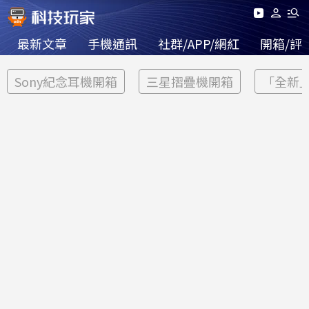
最新文章
手機通訊
社群/APP/網紅
開箱/評
Sony紀念耳機開箱
三星摺疊機開箱
「全新