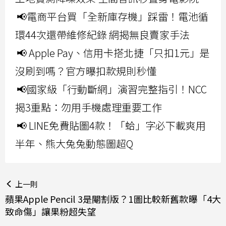
📢電商平台買「全新庫存機」踩雷！電池循
環44次還帶維修紀錄 網揭無良賣家手法
📢 Apple Pay、信用卡搭北捷「只扣1元」是
沒刷到嗎？官方曝扣款規則秒懂
📢國家級「行動斷網」演習完整指引！NCC
揭3重點：勿用手機處理重要工作
📢 LINE免費貼圖4款！「蛤」字必下載爽用
半年、熊大兔兔動態圖超Q
上一則
蘋果Apple Pencil 3是閹割版？1圖比較新舊款曝「4大
致命傷」讓果粉超失望