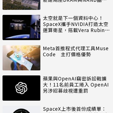
廠
太空就是下一個資料中心！
SpaceX攜手NVIDIA打造太空
運算衛星，搭載Vera Rubin運
算模組
Meta首推程式代理工具Muse
Code 主打價格優勢
蘋果與OpenAI竊密訴訟戰擴
大！11名前員工捲入 OpenAI
另涉招募歧視遭重罰
SpaceX上市後首份成績單：