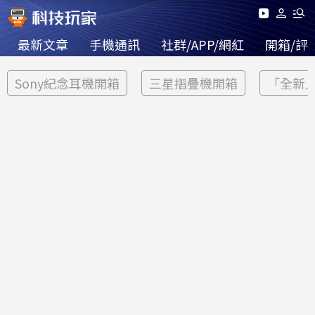
最新文章
手機通訊
社群/APP/網紅
開箱/評
Sony紀念耳機開箱
三星摺疊機開箱
「全新