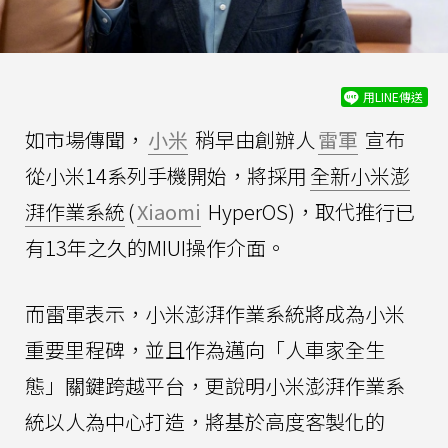
用LINE傳送
如市場傳聞，
小米
稍早由創辦人
雷軍
宣布
從小米14系列手機開始，將採用
全新小米澎
湃作業系統
(
Xiaomi
HyperOS)，取代推行已
有13年之久的MIUI操作介面。
而雷軍表示，小米澎湃作業系統將成為小米
重要里程碑，並且作為邁向「人車家全生
態」關鍵跨越平台，更說明小米澎湃作業系
統以人為中心打造，將基於高度客製化的