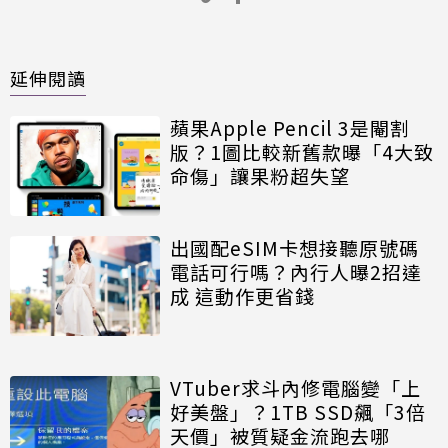
延伸閱讀
蘋果Apple Pencil 3是閹割
版？1圖比較新舊款曝「4大致
命傷」讓果粉超失望
出國配eSIM卡想接聽原號碼
電話可行嗎？內行人曝2招達
成 這動作更省錢
VTuber求斗內修電腦變「上
好美盤」？1TB SSD飆「3倍
天價」被質疑金流跑去哪