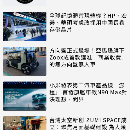
全球記憶體荒現轉機？HP、宏
碁、華碩考慮改採用中國長鑫
存儲晶片
方向盤正式退場！亞馬遜旗下
Zoox成首款獲准「商業收費」
的無方向盤無人車
小米發表第二汽車產品線「澎
程」 首發旗艦車款N90 Max對
決理想、問界
台灣太空新創IZUMI SPACE成
立：聚焦月面基礎建設 為人類