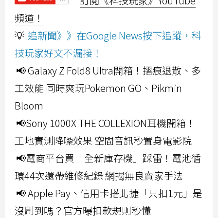
訂閱《科技玩家》YouTube
頻道！
💡
追新聞》》在Google News按下追蹤，科
技玩家好文不漏接！
📢 Galaxy Z Fold8 Ultra開箱！摺痕退散、多
工效能 同時爽玩Pokemon GO、Pikmin
Bloom
📢Sony 1000X THE COLLEXION耳機開箱！
工地實測降噪效果 空間音訊秒置身電影院
📢電商平台買「全新庫存機」踩雷！電池循
環44次還帶維修紀錄 網揭無良賣家手法
📢 Apple Pay、信用卡搭北捷「只扣1元」是
沒刷到嗎？官方曝扣款規則秒懂