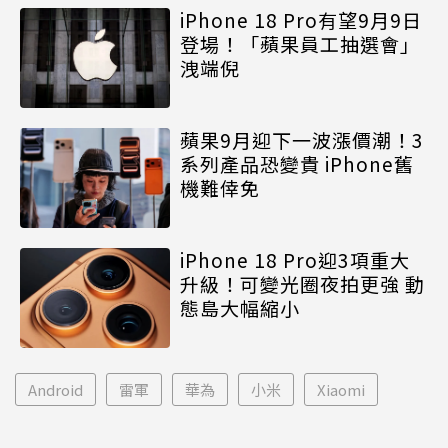
iPhone 18 Pro有望9月9日
登場！「蘋果員工抽選會」
洩端倪
蘋果9月迎下一波漲價潮！3
系列產品恐變貴 iPhone舊
機難倖免
iPhone 18 Pro迎3項重大
升級！可變光圈夜拍更強 動
態島大幅縮小
Android
雷軍
華為
小米
Xiaomi