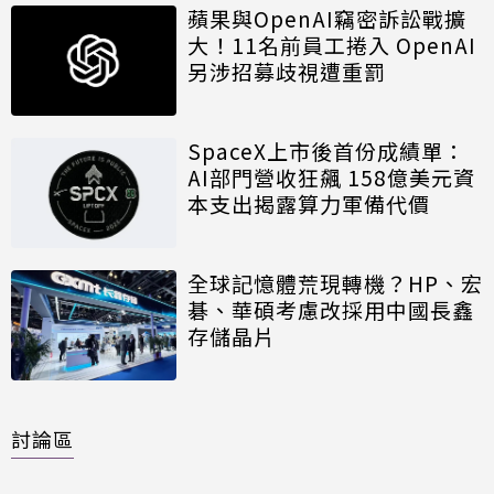
蘋果與OpenAI竊密訴訟戰擴
大！11名前員工捲入 OpenAI
另涉招募歧視遭重罰
SpaceX上市後首份成績單：
AI部門營收狂飆 158億美元資
本支出揭露算力軍備代價
全球記憶體荒現轉機？HP、宏
碁、華碩考慮改採用中國長鑫
存儲晶片
討論區