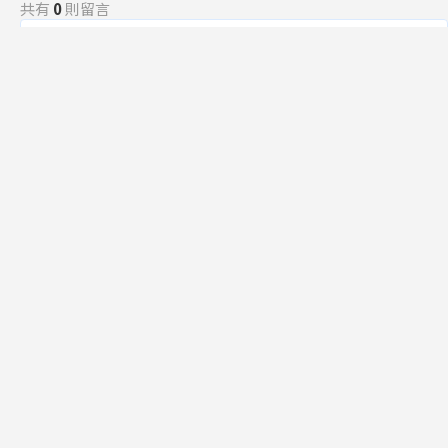
共有
0
則留言
規範
回覆
還沒有留言，成為第一個發言的人吧！
訂閱