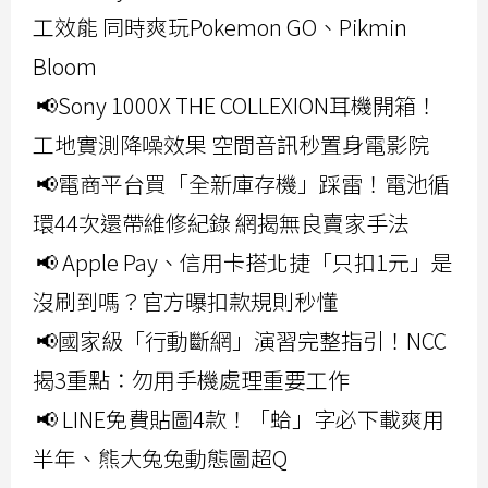
工效能 同時爽玩Pokemon GO、Pikmin
Bloom
📢Sony 1000X THE COLLEXION耳機開箱！
工地實測降噪效果 空間音訊秒置身電影院
📢電商平台買「全新庫存機」踩雷！電池循
環44次還帶維修紀錄 網揭無良賣家手法
📢 Apple Pay、信用卡搭北捷「只扣1元」是
沒刷到嗎？官方曝扣款規則秒懂
📢國家級「行動斷網」演習完整指引！NCC
揭3重點：勿用手機處理重要工作
📢 LINE免費貼圖4款！「蛤」字必下載爽用
半年、熊大兔兔動態圖超Q