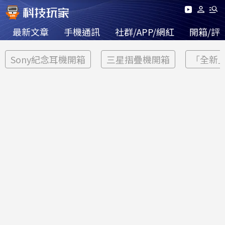
最新文章
手機通訊
社群/APP/網紅
開箱/評
Sony紀念耳機開箱
三星摺疊機開箱
「全新