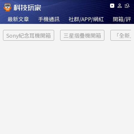
最新文章
手機通訊
社群/APP/網紅
開箱/評
Sony紀念耳機開箱
三星摺疊機開箱
「全新