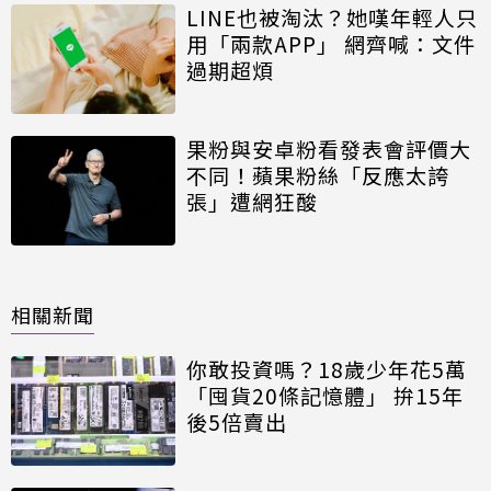
LINE也被淘汰？她嘆年輕人只
用「兩款APP」 網齊喊：文件
過期超煩
果粉與安卓粉看發表會評價大
不同！蘋果粉絲「反應太誇
張」遭網狂酸
相關新聞
你敢投資嗎？18歲少年花5萬
「囤貨20條記憶體」 拚15年
後5倍賣出