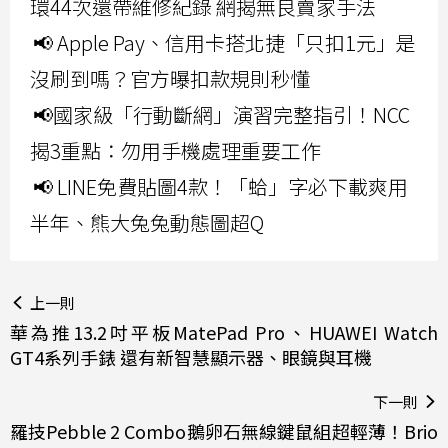
環44次還帶維修紀錄 網揭無良賣家手法
📢 Apple Pay、信用卡搭北捷「只扣1元」是
沒刷到嗎？官方曝扣款規則秒懂
📢國家級「行動斷網」演習完整指引！NCC
揭3重點：勿用手機處理重要工作
📢 LINE免費貼圖4款！「蛤」字必下載爽用
半年、熊大兔兔動態圖超Q
上一則
華為推13.2吋平板MatePad Pro、HUAWEI Watch
GT4系列手錶 還有新智慧顯示器、眼鏡與耳機
下一則
羅技Pebble 2 Combo鵝卵石無線鍵鼠組超輕薄！Brio