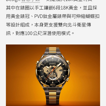
其中在錶圈以手工鑲嵌6段18K黃金，並且採
用黃金錶冠、PVD鈦金屬錶帶與可伸縮蝴蝶扣
等設計組成，本身更支援雙向北斗衛星傳
訊，對應100公尺深潛使用模式。