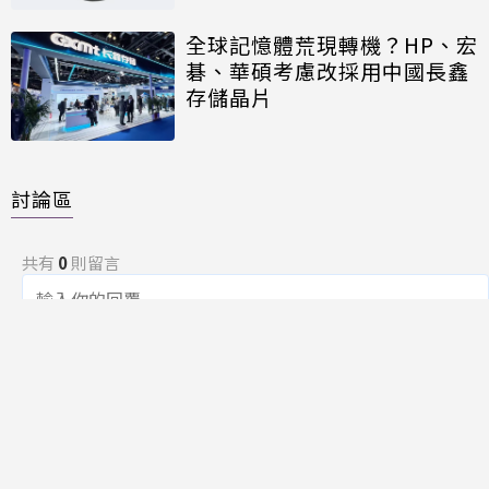
全球記憶體荒現轉機？HP、宏
碁、華碩考慮改採用中國長鑫
存儲晶片
討論區
共有
0
則留言
規範
回覆