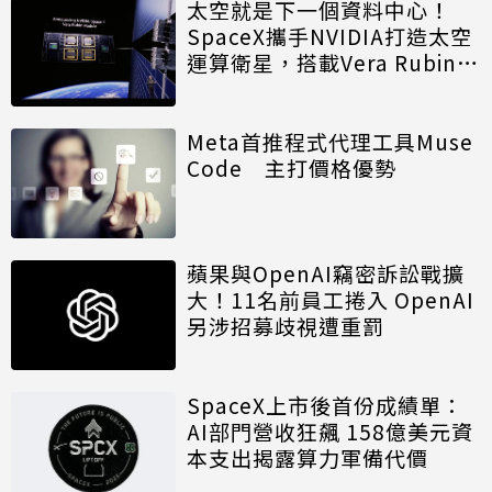
太空就是下一個資料中心！
SpaceX攜手NVIDIA打造太空
運算衛星，搭載Vera Rubin運
算模組
Meta首推程式代理工具Muse
Code 主打價格優勢
蘋果與OpenAI竊密訴訟戰擴
大！11名前員工捲入 OpenAI
另涉招募歧視遭重罰
SpaceX上市後首份成績單：
AI部門營收狂飆 158億美元資
本支出揭露算力軍備代價