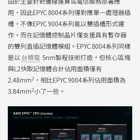
由於主要針對邊緣運算或電信服務部署應
用，因此EPYC 8004系列僅對應單一處理器插
槽，不像EPYC 9004系列能以雙插槽形式運
作，而在記憶體控制晶片僅支援具有暫存器
的雙列直插記憶體模組。EPYC 8004系列同樣
是以
台積電
5nm製程技術打造，但核心區塊
與L2快取記憶體合計佔用面積僅有
2
2.48mm
，相比EPYC 9004系列佔用面積為
2
3.84mm
小了一些。