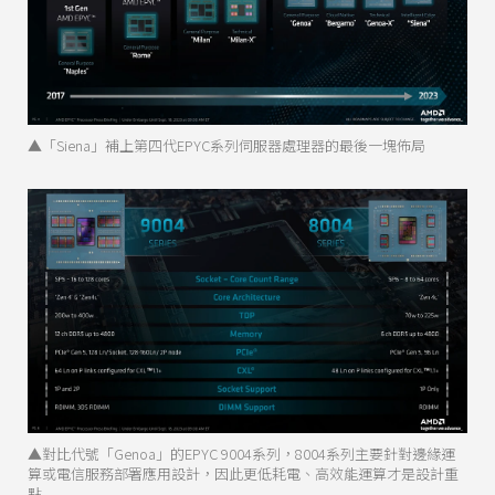
▲「Siena」補上第四代EPYC系列伺服器處理器的最後一塊佈局
▲對比代號「Genoa」的EPYC 9004系列，8004系列主要針對邊緣運
算或電信服務部署應用設計，因此更低耗電、高效能運算才是設計重
點