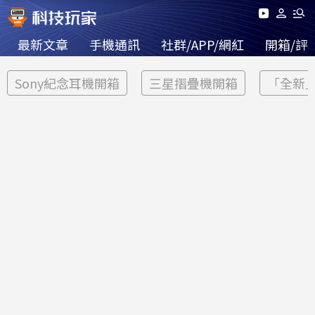
最新文章
手機通訊
社群/APP/網紅
開箱/評
Sony紀念耳機開箱
三星摺疊機開箱
「全新