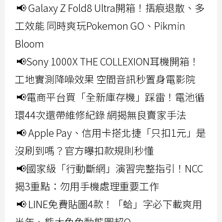
📢 Galaxy Z Fold8 Ultra開箱！摺痕退散、多
工效能 同時爽玩Pokemon GO、Pikmin
Bloom
📢Sony 1000X THE COLLEXION耳機開箱！
工地實測降噪效果 空間音訊秒置身電影院
📢電商平台買「全新庫存機」踩雷！電池循
環44次還帶維修紀錄 網揭無良賣家手法
📢 Apple Pay、信用卡搭北捷「只扣1元」是
沒刷到嗎？官方曝扣款規則秒懂
📢國家級「行動斷網」演習完整指引！NCC
揭3重點：勿用手機處理重要工作
📢 LINE免費貼圖4款！「蛤」字必下載爽用
半年、熊大兔兔動態圖超Q