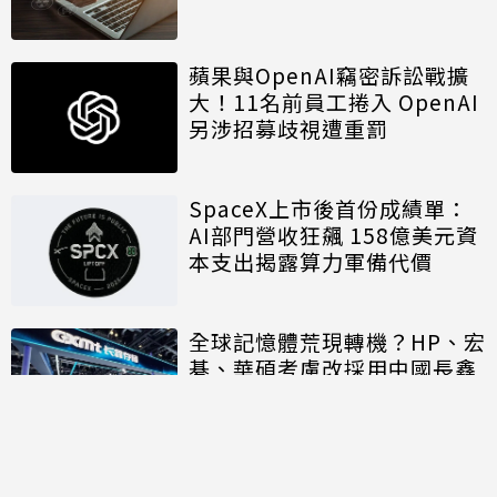
蘋果與OpenAI竊密訴訟戰擴
大！11名前員工捲入 OpenAI
另涉招募歧視遭重罰
SpaceX上市後首份成績單：
AI部門營收狂飆 158億美元資
本支出揭露算力軍備代價
全球記憶體荒現轉機？HP、宏
碁、華碩考慮改採用中國長鑫
存儲晶片