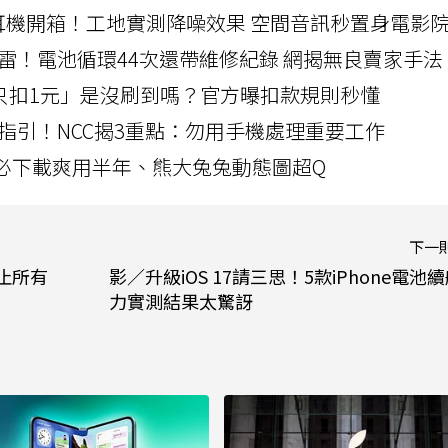
LLEXION耳機開箱！工地實測降噪效果 空間音訊秒置身電影
雷！電池循環44次還帶維修紀錄 網揭無良賣家手法
北捷「只扣1元」是沒刷到嗎？官方曝扣款規則秒懂
指引！NCC揭3重點：勿用手機處理重要工作
」字必下載爽用半年、熊大兔兔動態圖超Q
下一
終止所有
影／升級iOS 17請三思！5款iPhone電池
力實測結果太驚訝