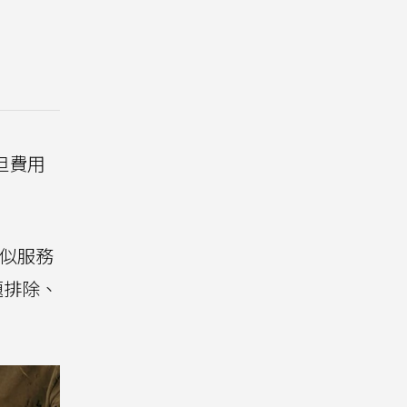
但費用
類似服務
題排除、