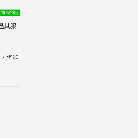
用LINE傳送
過其服
目，將能