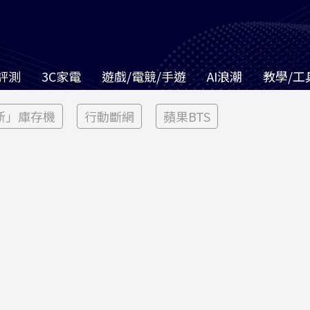
評測
3C家電
遊戲/電競/手遊
AI浪潮
教學/工
新」庫存機
行動斷網
蘋果BTS