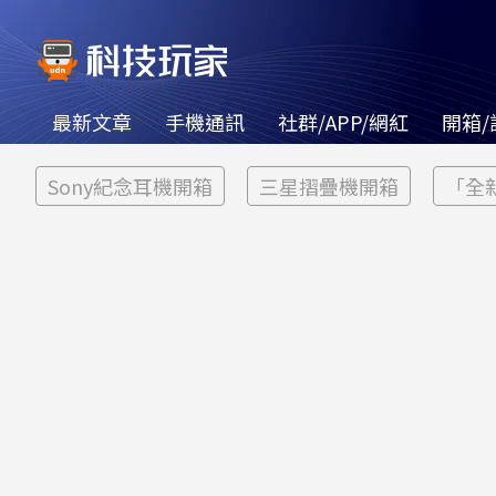
最新文章
手機通訊
社群/APP/網紅
開箱/
Sony紀念耳機開箱
三星摺疊機開箱
「全