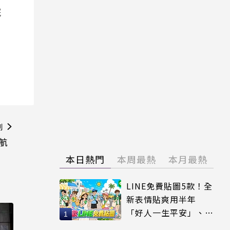
院
則
續航
本日熱門
本周最熱
本月最熱
LINE免費貼圖5款！全
新表情貼爽用半年
「好人一生平安」、
「好熱」必用