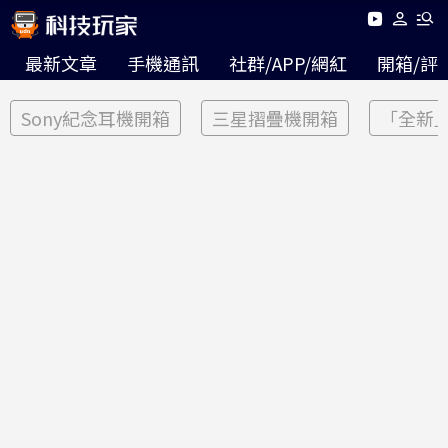
最新文章
手機通訊
社群/APP/網紅
開箱/評
Sony紀念耳機開箱
三星摺疊機開箱
「全新