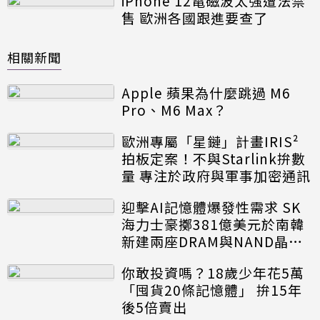
iPhone 12電磁波太強遭法禁
售 歐洲各國跟進要查了
相關新聞
Apple 蘋果為什麼跳過 M6
Pro、M6 Max？
歐洲專屬「星鏈」計畫IRIS²
拍板定案！不與Starlink拚數
量 專注於政府與軍事加密通訊
迎擊AI記憶體爆發性需求 SK
海力士豪擲381億美元於南韓
新建兩座DRAM與NAND晶圓
廠
你敢投資嗎？18歲少年花5萬
「囤貨20條記憶體」 拚15年
後5倍賣出