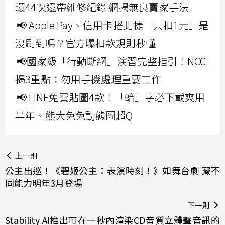
環44次還帶維修紀錄 網揭無良賣家手法
📢 Apple Pay、信用卡搭北捷「只扣1元」是
沒刷到嗎？官方曝扣款規則秒懂
📢國家級「行動斷網」演習完整指引！NCC
揭3重點：勿用手機處理重要工作
📢 LINE免費貼圖4款！「蛤」字必下載爽用
半年、熊大兔兔動態圖超Q
上一則
公主出巡！《碧姬公主：表演時刻！》如舞台劇 藏不
同能力明年3月登場
下一則
Stability AI推出可在一秒內渲染CD音質立體聲音訊的