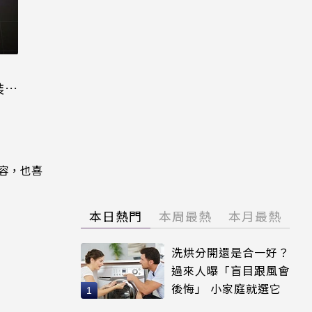
裝晶
內容，也喜
本日熱門
本周最熱
本月最熱
洗烘分開還是合一好？
過來人曝「盲目跟風會
後悔」 小家庭就選它