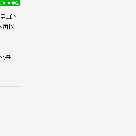
用LINE傳送
覽事宜。
不再以
地舉