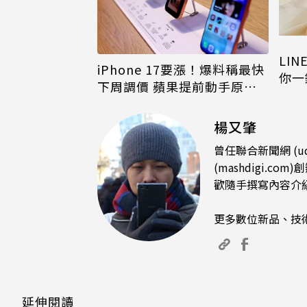
LI
iPhone 17要漲！爆料稱最快
你一
下周調價 蘋果提前動手原因
iPh
曝
楊又肇
曾任聯合新聞網 (u
(mashdigi
歡隨手撰寫內容介
更多數位新品、技
延伸閱讀