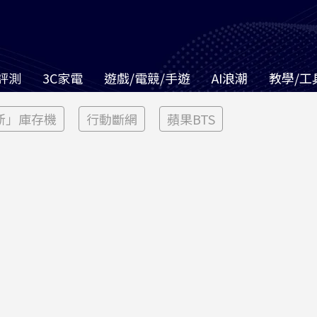
評測
3C家電
遊戲/電競/手遊
AI浪潮
教學/工
新」庫存機
行動斷網
蘋果BTS