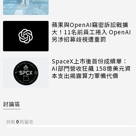
蘋果與OpenAI竊密訴訟戰擴
大！11名前員工捲入 OpenAI
另涉招募歧視遭重罰
SpaceX上市後首份成績單：
AI部門營收狂飆 158億美元資
本支出揭露算力軍備代價
討論區
共有
0
則留言