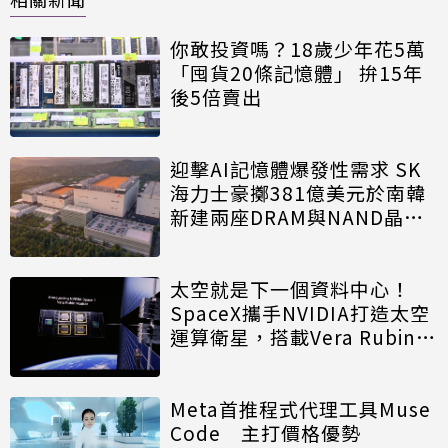
你敢投資嗎？18歲少年花5萬
「囤貨20條記憶體」 拚15年
後5倍賣出
迎擊AI記憶體爆發性需求 SK
海力士豪擲381億美元於南韓
新建兩座DRAM與NAND晶圓
廠
太空就是下一個資料中心！
SpaceX攜手NVIDIA打造太空
運算衛星，搭載Vera Rubin運
算模組
Meta首推程式代理工具Muse
Code 主打價格優勢