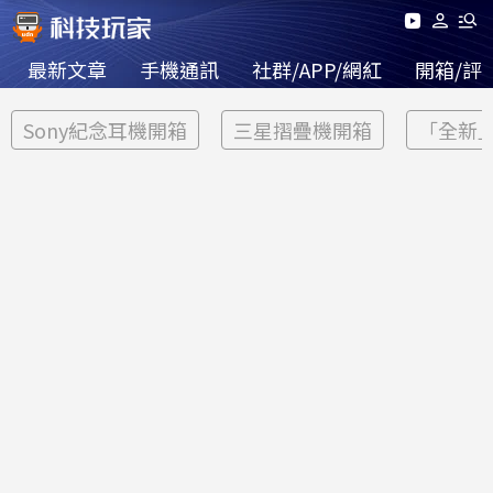
最新文章
手機通訊
社群/APP/網紅
開箱/評
Sony紀念耳機開箱
三星摺疊機開箱
「全新