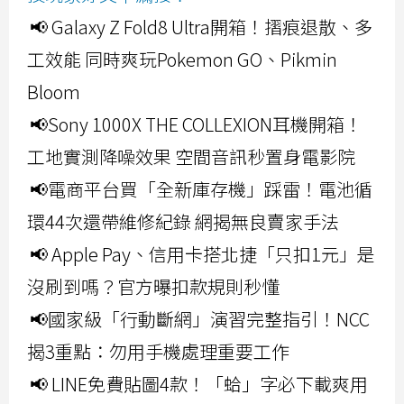
📢 Galaxy Z Fold8 Ultra開箱！摺痕退散、多
工效能 同時爽玩Pokemon GO、Pikmin
Bloom
📢Sony 1000X THE COLLEXION耳機開箱！
工地實測降噪效果 空間音訊秒置身電影院
📢電商平台買「全新庫存機」踩雷！電池循
環44次還帶維修紀錄 網揭無良賣家手法
📢 Apple Pay、信用卡搭北捷「只扣1元」是
沒刷到嗎？官方曝扣款規則秒懂
📢國家級「行動斷網」演習完整指引！NCC
揭3重點：勿用手機處理重要工作
📢 LINE免費貼圖4款！「蛤」字必下載爽用